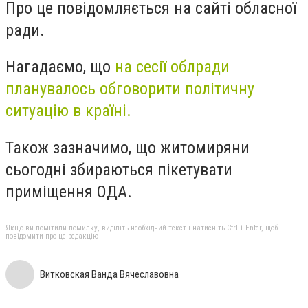
Про це повідомляється на сайті обласної
ради.
Нагадаємо, що
на сесії облради
планувалось обговорити політичну
ситуацію в країні.
Також зазначимо, що житомиряни
сьогодні збираються пікетувати
приміщення ОДА.
Якщо ви помітили помилку, виділіть необхідний текст і натисніть Ctrl + Enter, щоб
повідомити про це редакцію
Витковская Ванда Вячеславовна