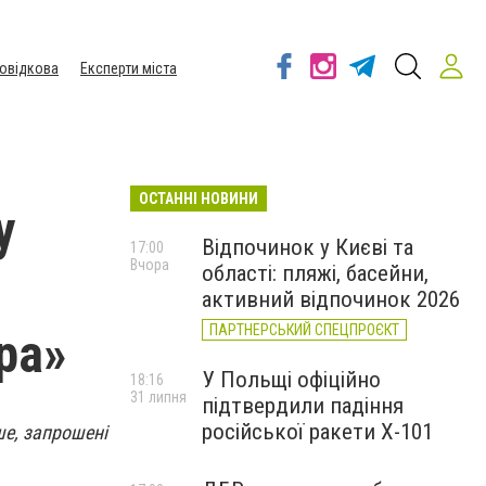
овідкова
Експерти міста
ОСТАННІ НОВИНИ
у
Відпочинок у Києві та
17:00
Вчора
області: пляжі, басейни,
активний відпочинок 2026
ПАРТНЕРСЬКИЙ СПЕЦПРОЄКТ
ра»
У Польщі офіційно
18:16
31 липня
підтвердили падіння
російської ракети Х-101
ше, запрошені