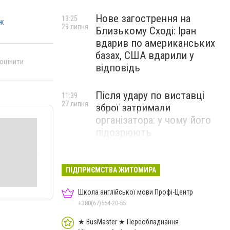
Нове загострення на
13:25
дж
29 липня
Близькому Сході: Іран
вдарив по американських
базах, США вдарили у
 оцінити
відповідь
Після удару по виставці
11:39
27 липня
зброї затримали
організатора: у чому його
підозрюють
ПІДПРИЄМСТВА ЖИТОМИРА
Школа англійської мови Профі-Центр
+380(67)554-20-55
★ BusMaster ★ Переобладнання