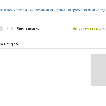
#Шолом-Алейхем
#краєзнавча мандрівка
#агроекологічний коле
0,0
Оцініть першим
Авторизуйтесь
, щоб
 наші джерела