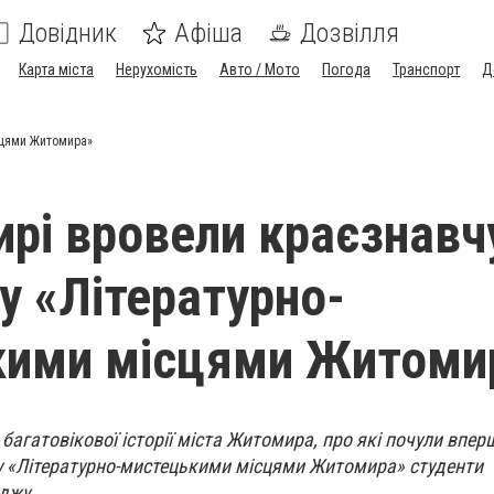
Довідник
Афіша
Дозвілля
Карта міста
Нерухомість
Авто / Мото
Погода
Транспорт
Д
сцями Житомира»
рі вровели краєзнавч
у «Літературно-
кими місцями Житоми
багатовікової історії міста Житомира, про які почули впер
у «Літературно-мистецькими місцями Житомира» студенти
джу.