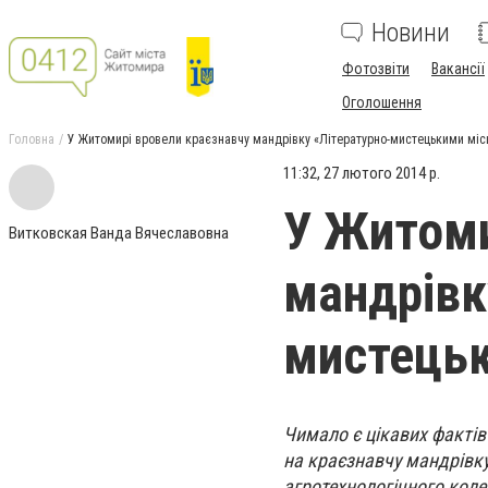
Новини
Фотозвіти
Вакансії
Оголошення
Головна
У Житомирі вровели краєзнавчу мандрівку «Літературно-мистецькими мі
11:32, 27 лютого 2014 р.
У Житоми
Витковская Ванда Вячеславовна
мандрівк
мистець
Чимало є цікавих фактів 
на краєзнавчу мандрівк
агротехнологічного коле