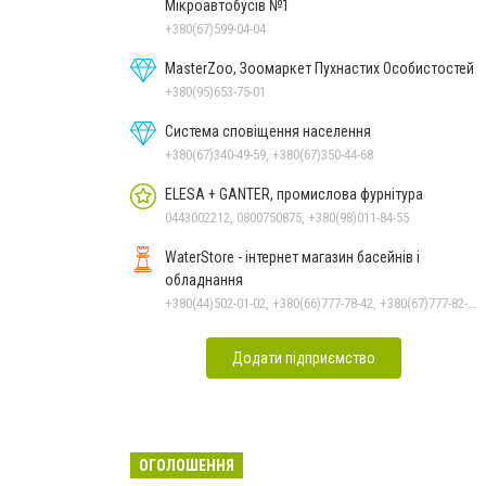
Мікроавтобусів №1
+380(67)599-04-04
MasterZoo, Зоомаркет Пухнастих Особистостей
+380(95)653-75-01
Система сповіщення населення
+380(67)340-49-59, +380(67)350-44-68
ELESA + GANTER, промислова фурнітура
0443002212, 0800750875, +380(98)011-84-55
WaterStore - інтернет магазин басейнів і
обладнання
+380(44)502-01-02, +380(66)777-78-42, +380(67)777-82-19, +380(67)890-80-80, +380(73)890-80-80, +380(44)502-01-03
Додати підприємство
ОГОЛОШЕННЯ