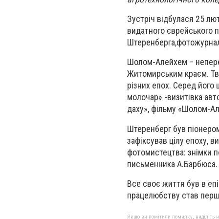
Зустріч відбулася 25 лю
видатного єврейського п
Штеренберга,фотожурнал
Шолом-Алейхем – непересі
Житомирським краєм. Тво
різних епох. Серед його 
молочар» -визитівка авт
даху», фільму «Шолом-Ал
Штеренберг був піонером
зафіксував цілу епоху, в
фотомистецтва: знімки п
письменника А.Барбюса.
Все своє життя був в епі
працелюбству став пер
Якщо ви помітили помилку, виділіть нео