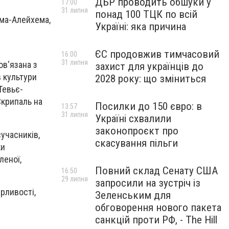
ДБР проводить обшуки у
17:00
31 липня
понад 100 ТЦК по всій
ома-Алейхема,
Україні: яка причина
ЄС продовжив тимчасовий
16:00
31 липня
ов‘язана з
захист для українців до
 культури
2028 року: що зміниться
Тевьє-
Скрипаль на
Посилки до 150 євро: в
13:57
31 липня
Україні схвалили
законопроєкт про
учасників,
скасування пільги
ки
леної,
Повний склад Сенату США
16:50
29 липня
запросили на зустріч із
ирливості,
Зеленським для
обговорення нового пакета
санкцій проти РФ, - The Hill