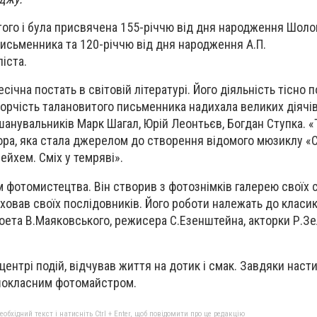
того і була присвячена 155-річчю від дня народження Шол
исьменника та 120-річчю від дня народження А.П.
іста.
чна постать в світовій літературі. Його діяльність тісно п
рчість талановитого письменника надихала великих діячів
шанувальників Марк Шагал, Юрій Леонтьєв, Богдан Ступка. «
ора, яка стала джерелом до створення відомого мюзиклу «
ейхем. Сміх у темряві».
 фотомистецтва. Він створив з фотознімків галерею своїх с
иховав своїх послідовників. Його роботи належать до класи
оета В.Маяковського, режисера С.Езенштейна, акторки Р.Зе
центрі подій, відчував життя на дотик і смак. Завдяки наст
шокласним фотомайстром.
бхідний текст і натисніть Ctrl + Enter, щоб повідомити про це редакцію