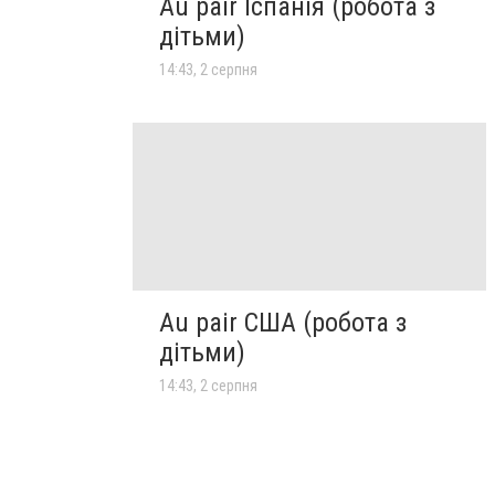
Au pair Іспанія (робота з
дітьми)
14:43, 2 серпня
Au pair США (робота з
дітьми)
14:43, 2 серпня