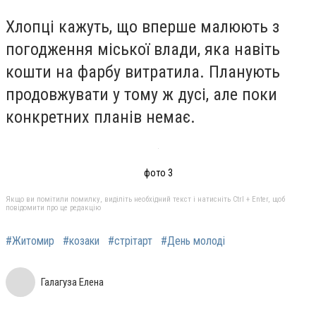
Хлопці кажуть, що вперше малюють з
погодження міської влади, яка навіть
кошти на фарбу витратила. Планують
продовжувати у тому ж дусі, але поки
конкретних планів немає.
фото 3
Якщо ви помітили помилку, виділіть необхідний текст і натисніть Ctrl + Enter, щоб
повідомити про це редакцію
#Житомир
#козаки
#стрітарт
#День молоді
Галагуза Елена