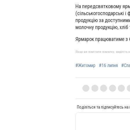
На передсвятковому ярм
(сільськогосподарські і
продукцію за доступними 
молочну продукцію, хліб 
Ярмарок працюватиме з 6
Якщо ви помітили помилку, виділіть нео
#Житомир
#16 липня
#Сп
Поділіться та підписуйтесь на