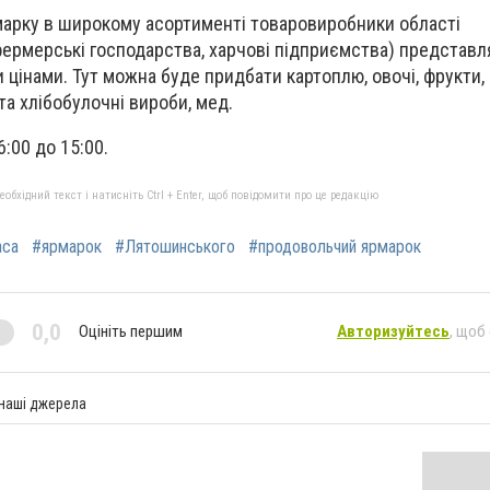
арку в широкому асортименті товаровиробники області
 фермерські господарства, харчові підприємства) представл
цінами. Тут можна буде придбати картоплю, овочі, фрукти, р
та хлібобулочні вироби, мед.
:00 до 15:00.
бхідний текст і натисніть Ctrl + Enter, щоб повідомити про це редакцію
аса
#ярмарок
#Лятошинського
#продовольчий ярмарок
0,0
Оцініть першим
Авторизуйтесь
, щоб
 наші джерела