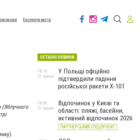
овідкова
Експерти міста
ОСТАННІ НОВИНИ
У Польщі офіційно
18:16
31 липня
підтвердили падіння
російської ракети Х-101
Відпочинок у Києві та
18:00
о (Яблучного
31 липня
області: пляжі, басейни,
трі
активний відпочинок 2026
ПАРТНЕРСЬКИЙ СПЕЦПРОЄКТ
нку).