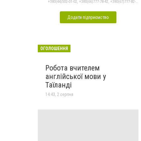
+380(44)502-01-02, +380(66)777-78-42, +380(67)777-82-19, +380(67)890-80-80, +380(73)890-80-80, +380(44)502-01-03
Додати підприємство
ОГОЛОШЕННЯ
Робота вчителем
англійської мови у
Таїланді
14:43, 2 серпня