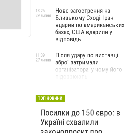
Нове загострення на
13:25
29 липня
Близькому Сході: Іран
вдарив по американських
базах, США вдарили у
відповідь
Після удару по виставці
11:39
27 липня
зброї затримали
організатора: у чому його
підозрюють
ТОП НОВИНИ
Посилки до 150 євро: в
Україні схвалили
законопроєкт про