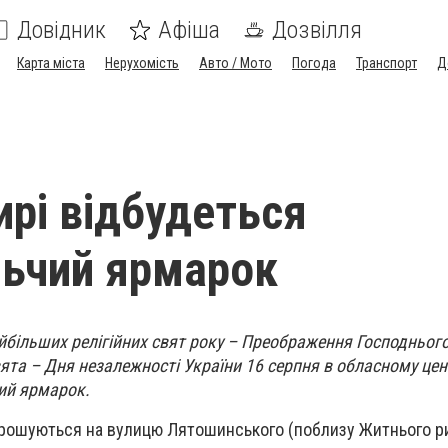
Довідник
Афіша
Дозвілля
Карта міста
Нерухомість
Авто / Мото
Погода
Транспорт
Д
рі відбудеться
ьчий ярмарок
йбільших релігійних свят року – Преображення Господньог
ята – Дня незалежності України 16 серпня в обласному цен
ий ярмарок.
апрошуються на вулицю Лятошинського (поблизу Житнього ри