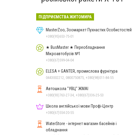
ПІДПРИЄМСТВА ЖИТОМИРА
MasterZoo, Зоомаркет Пухнастих Особистостей
+380(95)653-75-01
★ BusMaster ★ Переобладнання
Мікроавтобусів №1
+380(67)599-04-04
ELESA + GANTER, промислова фурнітура
0443002212, 0800750875, +380(98)011-84-55
Автошкола "УВЦ" ЖМАІ
+380(93)763-27-34, +380(67)336-25-53
Школа англійської мови Профі-Центр
+380(67)554-20-55
WaterStore - інтернет магазин басейнів і
обладнання