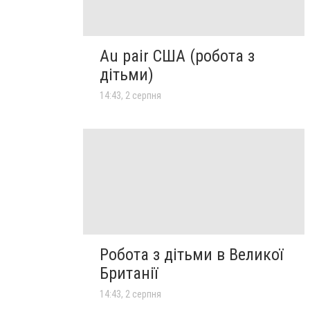
Au pair США (робота з
дітьми)
14:43, 2 серпня
Робота з дітьми в Великої
Британії
14:43, 2 серпня