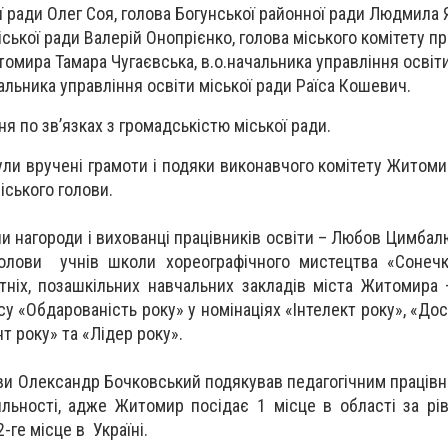
 ради Олег Соя, голова Богунської районної ради Людмила
ської ради Валерій Онопрієнко, голова міського комітету п
томира Тамара Чугаєвська, в.о.начальника управління освіт
альника управління освіти міської ради Раїса Кошевич.
я по зв’язках з громадськістю міської ради.
ли вручені грамоти і подяки виконавчого комітету Житомир
іського голови.
и нагороди і вихованці працівників освіти – Любов Цимбал
голови учнів школи хореографічного мистецтва «Сонечк
ітніх, позашкільних навчальних закладів міста Житомира
у «Обдарованість року» у номінаціях «Інтелект року», «Дос
т року» та «Лідер року».
ви Олександр Бочковський подякував педагогічним працівн
яльності, адже Житомир посідає 1 місце в області за рів
ге місце в Україні.