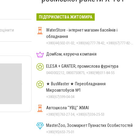
ПІДПРИЄМСТВА ЖИТОМИРА
 оцінити
WaterStore - інтернет магазин басейнів і
обладнання
+380(44)502-01-02, +380(66)777-78-42, +380(67)777-82-19, +380(67)890-80-80, +380(73)890-80-80, +380(44)502-01-03
ДомКом, керуюча компанія
ELESA + GANTER, промислова фурнітура
0443002212, 0800750875, +380(98)011-84-55
★ BusMaster ★ Переобладнання
Мікроавтобусів №1
+380(67)599-04-04
Автошкола "УВЦ" ЖМАІ
+380(93)763-27-34, +380(67)336-25-53
MasterZoo, Зоомаркет Пухнастих Особистостей
+380(95)653-75-01