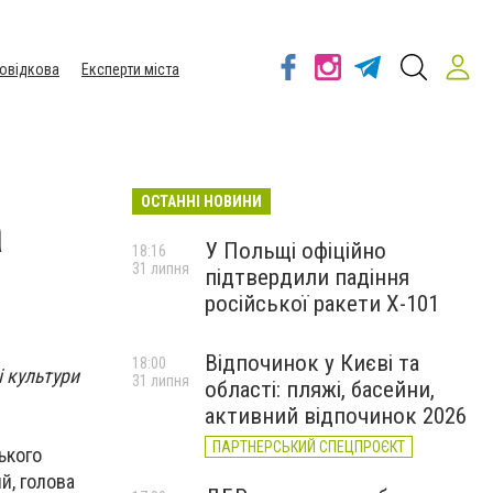
овідкова
Експерти міста
ОСТАННІ НОВИНИ
а
У Польщі офіційно
18:16
31 липня
підтвердили падіння
російської ракети Х-101
Відпочинок у Києві та
18:00
і культури
31 липня
області: пляжі, басейни,
активний відпочинок 2026
ПАРТНЕРСЬКИЙ СПЕЦПРОЄКТ
ького
й, голова