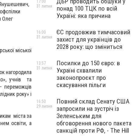
ДБР проводить обшуки у
17:00
 Янушешевич,
31 липня
понад 100 ТЦК по всій
рофспілки
Україні: яка причина
и Олег
ЄС продовжив тимчасовий
16:00
31 липня
захист для українців до
2028 року: що зміниться
ської міської
Посилки до 150 євро: в
13:57
31 липня
Україні схвалили
юк нагородила
законопроєкт про
о», учнів та
скасування пільги
 – переможців
лідник року» і
Повний склад Сенату США
16:50
29 липня
запросили на зустріч із
Зеленським для
икам міста за
обговорення нового пакета
нем освіти, а
санкцій проти РФ, - The Hill