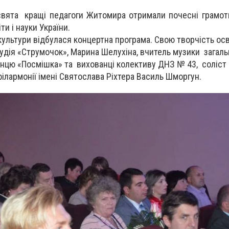
свята кращі педагоги Житомира отримали почесні грамот
ти і науки України.
 культури відбулася концертна програма. Свою творчість осв
удія «Струмочок», Марина Шелухіна, вчитель музики загаль
нцю «Посмішка» та вихованці колективу ДНЗ № 43, соліст
ілармонії імені Святослава Ріхтера Василь Шморгун.