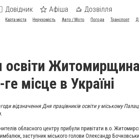
Довідник
Афіша
Дозвілля
Карта міста
Нерухомість
Авто / Мото
Погода
Транспорт
Д
м освіти Житомирщин
-ге місце в Україні
агоди відзначення Дня працівників освіти у міському Палац
.
чителів обласного центру прибули привітати в.о. Житомирс
имбалюк, заступник міського голови Олександр Бочковськи