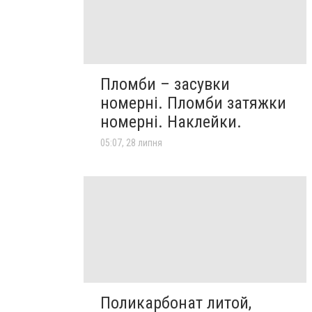
Пломби – засувки
номерні. Пломби затяжки
номерні. Наклейки.
05:07, 28 липня
Поликарбонат литой,