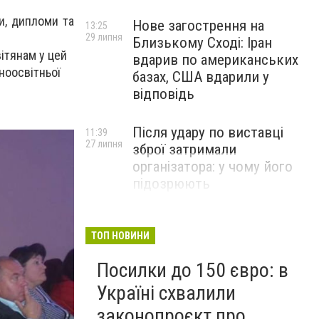
и, дипломи та
Нове загострення на
13:25
29 липня
Близькому Сході: Іран
ітянам у цей
вдарив по американських
ноосвітньої
базах, США вдарили у
відповідь
Після удару по виставці
11:39
27 липня
зброї затримали
організатора: у чому його
підозрюють
ТОП НОВИНИ
Посилки до 150 євро: в
Україні схвалили
законопроєкт про