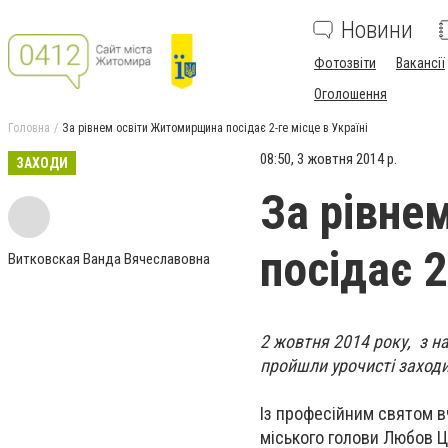
Новини
Фотозвіти
Вакансії
Оголошення
Головна
За рівнем освіти Житомирщина посідає 2-ге місце в Україні
08:50, 3 жовтня 2014 р.
ЗАХОДИ
За рівне
посідає 2
Витковская Ванда Вячеславовна
2 жовтня 2014 року, з н
пройшли урочисті заходи
Із професійним святом в
міського голови Любов Ц