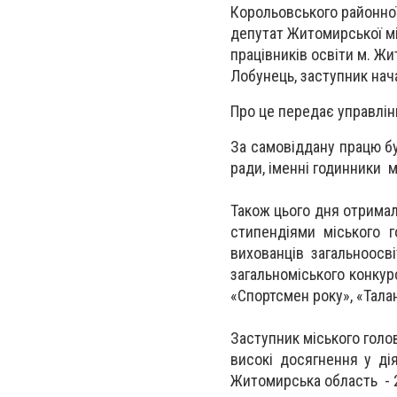
Корольовського районної
депутат Житомирської мі
працівників освіти м. Жи
Лобунець, заступник нач
Про це передає управлінн
За самовіддану працю бу
ради, іменні годинники м
Також цього дня отримал
стипендіями міського 
вихованців загальноосв
загальноміського конкурс
«Спортсмен року», «Талан
Заступник міського голо
високі досягнення у ді
Житомирська область - 2-