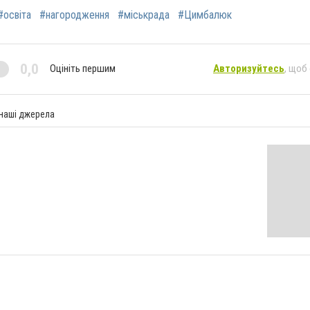
#освіта
#нагородження
#міськрада
#Цимбалюк
0,0
Оцініть першим
Авторизуйтесь
, щоб
 наші джерела