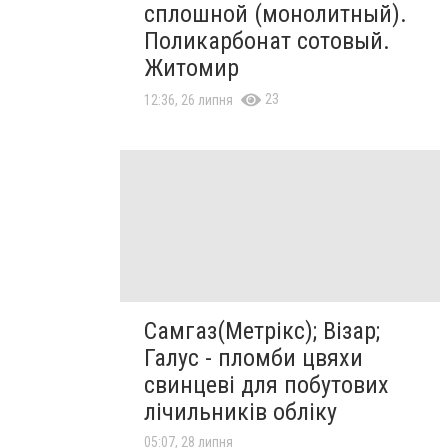
сплошной (монолитный).
Поликарбонат сотовый.
Житомир
23
12:36, 26 липня
Самгаз(Метрікс); Візар;
Галус - пломби цвяхи
свинцеві для побутових
лічильників обліку
05:07, 28 липня