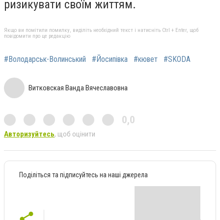
ризикувати своїм життям.
Якщо ви помітили помилку, виділіть необхідний текст і натисніть Ctrl + Enter, щоб
повідомити про це редакцію
#Володарськ-Волинський
#Йосипівка
#кювет
#SKODA
Витковская Ванда Вячеславовна
0,0
Авторизуйтесь
, щоб оцінити
Поділіться та підписуйтесь на наші джерела