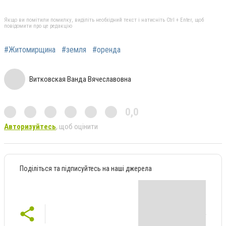
Якщо ви помітили помилку, виділіть необхідний текст і натисніть Ctrl + Enter, щоб
повідомити про це редакцію
#Житомирщина
#земля
#оренда
Витковская Ванда Вячеславовна
0,0
Авторизуйтесь
, щоб оцінити
Поділіться та підписуйтесь на наші джерела