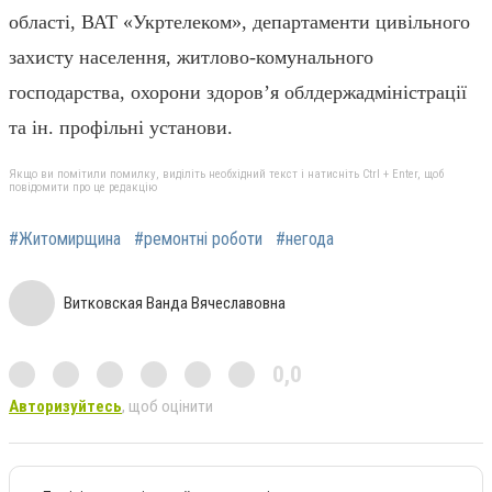
області, ВАТ «Укртелеком», департаменти цивільного
захисту населення, житлово-комунального
господарства, охорони здоров’я облдержадміністрації
та ін. профільні установи.
Якщо ви помітили помилку, виділіть необхідний текст і натисніть Ctrl + Enter, щоб
повідомити про це редакцію
#Житомирщина
#ремонтні роботи
#негода
Витковская Ванда Вячеславовна
0,0
Авторизуйтесь
, щоб оцінити