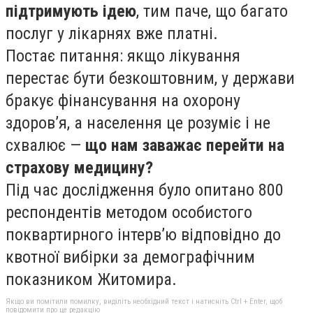
підтримують ідею
, тим паче, що багато
послуг у лікарнях вже платні.
Постає питання: якщо лікування
перестає бути безкоштовним, у держави
бракує фінансування на охорону
здоров’я, а населення це розуміє і не
схвалює —
що нам заважає перейти на
страхову медицину?
Під час дослідження було опитано 800
респондентів методом особистого
поквартирного інтерв’ю відповідно до
квотної вибірки за демографічним
показником Житомира.
Якщо ви помітили помилку, виділіть необхідний текст і натисніть Ctrl + Enter, щоб
повідомити про це редакцію