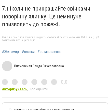
7.ніколи не прикрашайте свічками
новорічну ялинку! Це неминуче
призводить до пожежі.
Якщо ви помітили помилку, виділіть необхідний текст і натисніть Ctrl + Enter, щоб
повідомити про це редакцію
#Житомир
#ялинки
#встановлення
Витковская Ванда Вячеславовна
0,0
Авторизуйтесь
, щоб оцінити
Поділіться та підписуйтесь на наші джерела