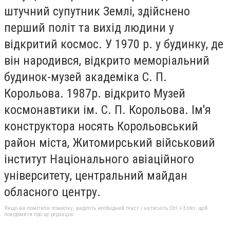
штучний супутник Землі, здійснено
перший політ та вихід людини у
відкритий космос. У 1970 р. у будинку, де
він народився, відкрито меморіальний
будинок-музей академіка С. П.
Корольова. 1987р. відкрито Музей
космонавтики ім. С. П. Корольова. Ім'я
конструктора носять Корольовський
район міста, Житомирський військовий
інститут Національного авіаційного
університету, центральний майдан
обласного центру.
Якщо ви помітили помилку, виділіть необхідний текст і натисніть Ctrl + Enter, щоб
повідомити про це редакцію