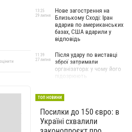
Нове загострення на
13:25
29 липня
Близькому Сході: Іран
вдарив по американських
базах, США вдарили у
відповідь
Після удару по виставці
11:39
27 липня
зброї затримали
 оцінити
організатора: у чому його
підозрюють
ТОП НОВИНИ
Посилки до 150 євро: в
Україні схвалили
законопроєкт про