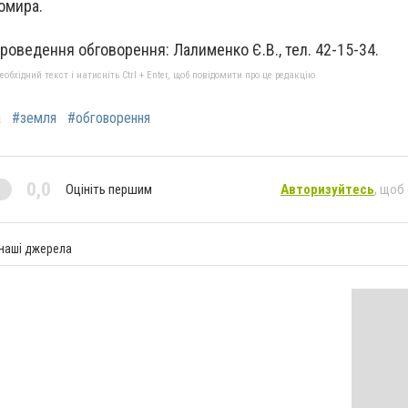
омира.
проведення обговорення: Лалименко Є.В., тел. 42-15-34.
бхідний текст і натисніть Ctrl + Enter, щоб повідомити про це редакцію
а
#земля
#обговорення
0,0
Оцініть першим
Авторизуйтесь
, щоб
 наші джерела