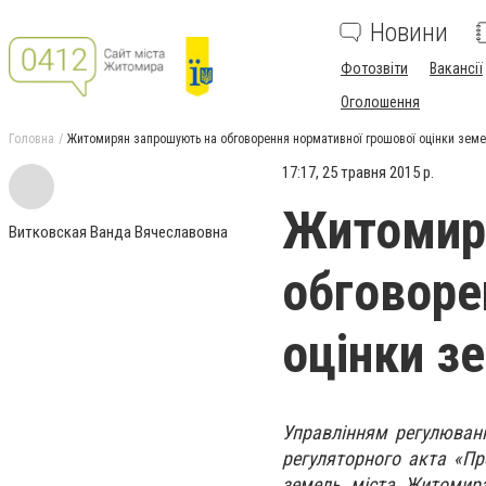
Новини
Фотозвіти
Вакансії
Оголошення
Головна
Житомирян запрошують на обговорення нормативної грошової оцінки земе
17:17, 25 травня 2015 р.
Житомир
Витковская Ванда Вячеславовна
обговоре
оцінки з
Управлінням регулюван
регуляторного акта «Пр
земель міста Житомира