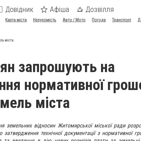
Довідник
Афіша
Дозвілля
Карта міста
Нерухомість
Авто / Мото
Погода
Транспорт
Д
ль міста
ян запрошують на
ння нормативної грош
емель міста
ня земельних відносин Житомирської міської ради розр
о затвердження технічної документації з нормативної гр
 та введення в дію нових розмірів плати за земельні 