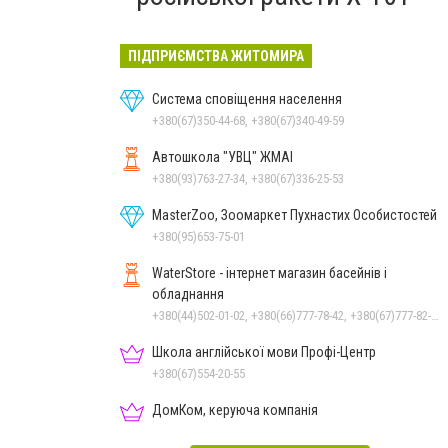
ПІДПРИЄМСТВА ЖИТОМИРА
Система сповіщення населення
+380(67)350-44-68, +380(67)340-49-59
Автошкола "УВЦ" ЖМАІ
+380(93)763-27-34, +380(67)336-25-53
MasterZoo, Зоомаркет Пухнастих Особистостей
+380(95)653-75-01
WaterStore - інтернет магазин басейнів і
обладнання
+380(44)502-01-02, +380(66)777-78-42, +380(67)777-82-19, +380(67)890-80-80, +380(73)890-80-80, +380(44)502-01-03
Школа англійської мови Профі-Центр
+380(67)554-20-55
ДомКом, керуюча компанія