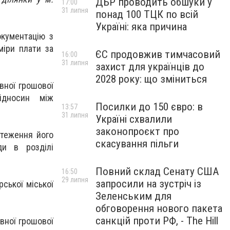
ДБР проводить обшуки у
17:00
31 липня
понад 100 ТЦК по всій
Україні: яка причина
окументацію з
міри плати за
ЄС продовжив тимчасовий
16:00
31 липня
захист для українців до
2028 року: що зміниться
вної грошової
ідносин між
Посилки до 150 євро: в
13:57
31 липня
Україні схвалили
законопроєкт про
стеження його
скасування пільги
ди в розділі
Повний склад Сенату США
16:50
29 липня
запросили на зустріч із
ської міської
Зеленським для
обговорення нового пакета
санкцій проти РФ, - The Hill
вної грошової