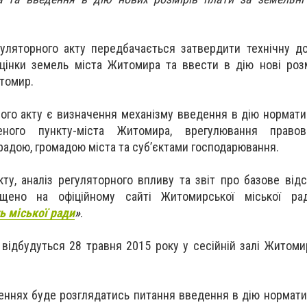
уляторного акту передбачається затвердити технічну д
цінки земель міста Житомира та ввести в дію нові роз
итомир.
ого акту є визначення механізму введення в дію нормати
еного пункту-міста Житомира, врегулювання правов
адою, громадою міста та суб’єктами господарювання.
кту, аналіз регуляторного впливу та звіт про базове від
міщено на офіційному сайті Житомирської міської ра
ь міської ради
»
.
відбудуться 28 травня 2015 року у сесійній залі Житомир
еннях буде розглядатись питання введення в дію нормати