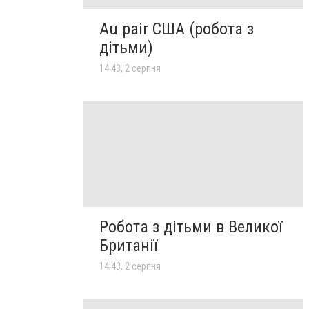
Au pair США (робота з
дітьми)
14:43, 2 серпня
Робота з дітьми в Великої
Британії
14:43, 2 серпня