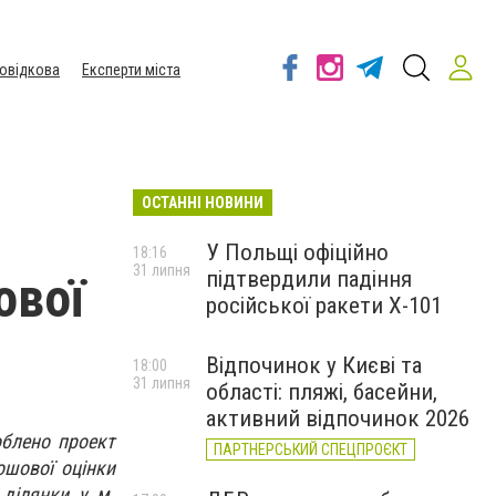
овідкова
Експерти міста
ОСТАННІ НОВИНИ
У Польщі офіційно
18:16
31 липня
підтвердили падіння
ової
російської ракети Х-101
Відпочинок у Києві та
18:00
31 липня
області: пляжі, басейни,
активний відпочинок 2026
облено проект
ПАРТНЕРСЬКИЙ СПЕЦПРОЄКТ
ошової оцінки
ділянки у м.