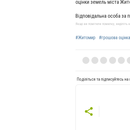
оцінки земель міста Жит
Відповідальна особа за 
Якщо ви помітили помилку, виділіть нео
#Житомир
#грошова оцінк
Поділіться та підписуйтесь на