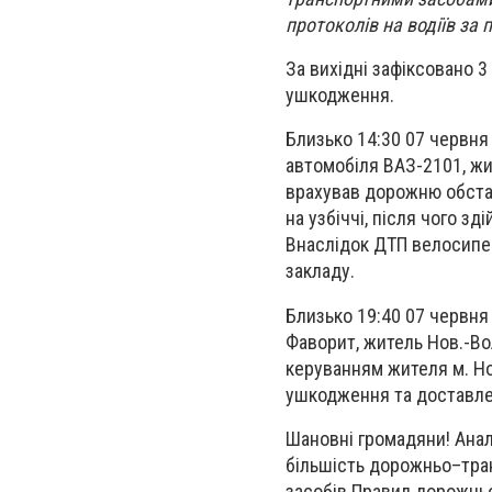
протоколів на водіїв за
За вихідні зафіксовано 
ушкодження.
Близько 14:30 07 червня 
автомобіля ВАЗ-2101, жит
врахував дорожню обстан
на узбіччі, після чого з
Внаслідок ДТП велосипе
закладу.
Близько 19:40 07 червня 
Фаворит, житель Нов.-Вол
керуванням жителя м. Но
ушкодження та доставле
Шановні громадяни! Анал
більшість дорожньо–тра
засобів Правил дорожньог