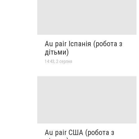
Au pair Іспанія (робота з
дітьми)
14:43, 2 серпня
Au pair США (робота з