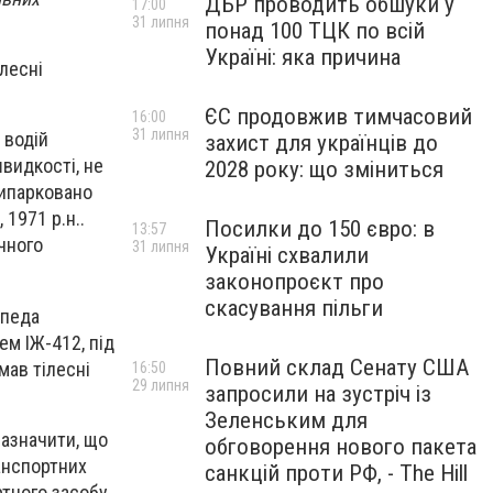
ДБР проводить обшуки у
17:00
31 липня
понад 100 ТЦК по всій
Україні: яка причина
лесні
ЄС продовжив тимчасовий
16:00
31 липня
 водій
захист для українців до
швидкості, не
2028 року: що зміниться
рипарковано
 1971 р.н..
Посилки до 150 євро: в
13:57
чного
31 липня
Україні схвалили
законопроєкт про
скасування пільги
опеда
ем ІЖ-412, під
Повний склад Сенату США
мав тілесні
16:50
29 липня
запросили на зустріч із
Зеленським для
зазначити, що
обговорення нового пакета
анспортних
санкцій проти РФ, - The Hill
ртного засобу,