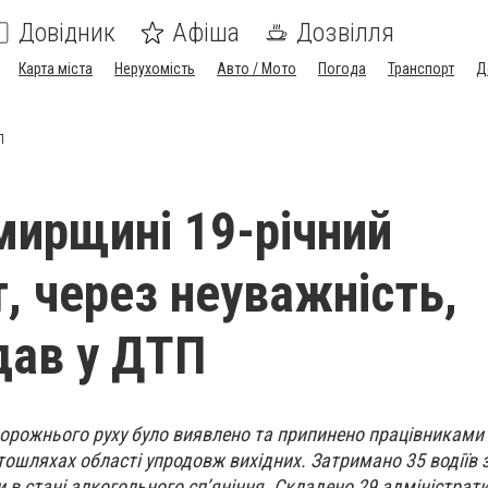
Довідник
Афіша
Дозвілля
Карта міста
Нерухомість
Авто / Мото
Погода
Транспорт
Д
П
ирщині 19-річний
, через неуважність,
дав у ДТП
орожнього руху було виявлено та припинено працівниками
тошляхах області упродовж вихідних. Затримано 35 водіїв 
в стані алкогольного сп’яніння. Складено 29 адміністрат