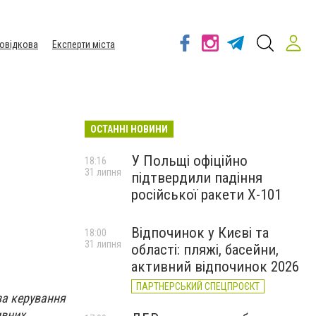
овідкова
Експерти міста
ОСТАННІ НОВИНИ
У Польщі офіційно
18:16
31 липня
підтвердили падіння
російської ракети Х-101
Відпочинок у Києві та
18:00
31 липня
області: пляжі, басейни,
активний відпочинок 2026
ПАРТНЕРСЬКИЙ СПЕЦПРОЄКТ
за керування
ивних