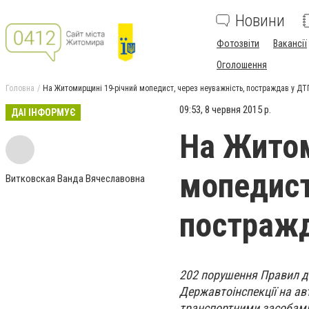
Новини
Фотозвіти
Вакансії
Оголошення
Головна
На Житомирщині 19-річний мопедист, через неуважність, постраждав у ДТ
09:53, 8 червня 2015 р.
ДАІ ІНФОРМУЄ
На Житом
мопедист
Витковская Ванда Вячеславовна
постраж
202 порушення Правил д
Державтоінспекції на ав
транспортними засобами 