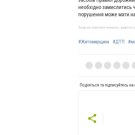
необхідно замислитись ч
порушення може мати на
Якщо ви помітили помилку, виділіть нео
#Житомирщина
#ДТП
#м
Поділіться та підписуйтесь на