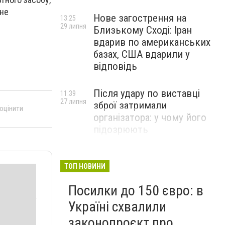
чне
Нове загострення на
13:25
29 липня
Близькому Сході: Іран
вдарив по американських
базах, США вдарили у
відповідь
Після удару по виставці
11:39
27 липня
зброї затримали
 оцінити
організатора: у чому його
підозрюють
ТОП НОВИНИ
Посилки до 150 євро: в
Україні схвалили
законопроєкт про