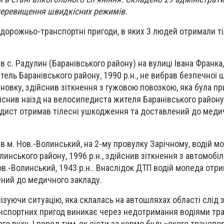
 перевищення швидкісних режимів.
3 дорожньо-транспортні пригоди, в яких 3 людей отримали ті
в с. Радулин (Баранівського району) на вулиці Івана Франка,
ель Баранівського району, 1990 р.н., не вибрав безпечної 
овку, здійснив зіткнення з гужовою повозкою, яка була п
дійснив наїзд на велосипедиста жителя Баранівського району,
дист отримав тілесні ушкодження та доставлений до меди
в м. Нов.-Волинський, на 2-му провулку Зарічному, водій м
инського району, 1996 р.н., здійснив зіткнення з автомобіл
в.-Волинський, 1943 р.н.. Внаслідок ДТП водій мопеда отри
ний до медичного закладу.
ізуючи ситуацію, яка склалась на автошляхах області слід 
нспортних пригод виникає через недотримання водіями тр
о руху. І перед тим, як сісти за кермо будь–якого транспо