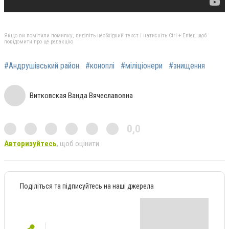
Якщо ви помітили помилку, виділіть необхідний текст і натисніть Ctrl + Enter, щоб
повідомити про це редакцію
#Андрушівський район
#коноплі
#міліціонери
#знищення
Витковская Ванда Вячеславовна
0,0
Авторизуйтесь
, щоб оцінити
Поділіться та підписуйтесь на наші джерела