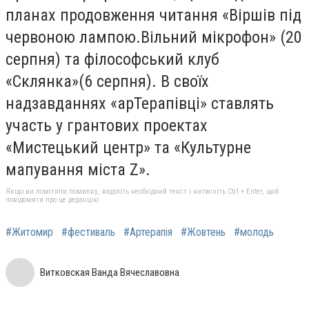
планах продовження читання «Віршів під
червоною лампою.Вільний мікрофон» (20
серпня) та філософський клуб
«Склянка»(6 серпня). В своїх
надзавданнях «арТерапівці» ставлять
участь у грантових проектах
«Мистецький центр» та «Культурне
мапування міста Z».
Якщо ви помітили помилку, виділіть необхідний текст і натисніть Ctrl + Enter, щоб
повідомити про це редакцію
#Житомир
#фестиваль
#Артерапія
#Жовтень
#молодь
Витковская Ванда Вячеславовна