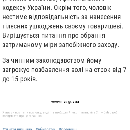
кодексу України. Окрім того, чоловік
нестиме відповідальність за нанесення
тілесних ушкоджень своєму товаришеві.
Вирішується питання про обрання
затриманому міри запобіжного заходу.
За чинним законодавством йому
загрожує позбавлення волі на строк від 7
до 15 років.
www.mvs.gov.ua
Якщо ви помітили помилку, виділіть необхідний текст і натисніть Ctrl + Enter, щоб
повідомити про це редакцію
#Житомирщина
#вбивство
#ревнощі