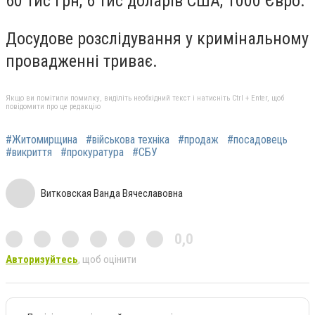
60 тис грн, 6 тис доларів США, 1000 Євро.
Досудове розслідування у кримінальному
провадженні триває.
Якщо ви помітили помилку, виділіть необхідний текст і натисніть Ctrl + Enter, щоб
повідомити про це редакцію
#Житомирщина
#військова техніка
#продаж
#посадовець
#викриття
#прокуратура
#СБУ
Витковская Ванда Вячеславовна
0,0
Авторизуйтесь
, щоб оцінити