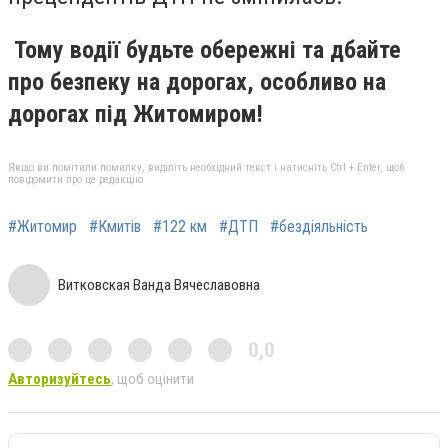
Тому водії будьте обережні та дбайте
про безпеку на дорогах, особливо на
дорогах під Житомиром!
Якщо ви помітили помилку, виділіть необхідний текст і натисніть Ctrl + Enter, щоб
повідомити про це редакцію
#Житомир
#Кмитів
#122 км
#ДТП
#бездіяльність
Витковская Ванда Вячеславовна
0,0
Авторизуйтесь
, щоб оцінити