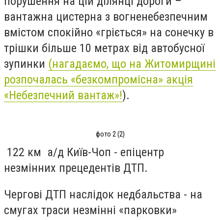
порушення на цій ділянці дороги –
вантажна цистерна з вогненебезпечним
вмістом спокійно «гріється» на сонечку в
трішки більше 10 метрах від автобусної
зупинки
(нагадаємо, що на Житомирщині
розпочалась «безкомпромісна» акція
«Небезпечний вантаж»!
).
фото 2 (2)
122 км а/д Київ-Чоп - епіцентр
незмінних прецедентів ДТП.
Чергові ДТП наслідок недбальства - на
смугах траси незмінні «парковки»