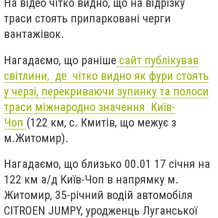
На відео чітко видно, що на відрізку
траси стоять припарковані черги
вантажівок.
Нагадаємо, що раніше
сайт публікував
світлини, де чітко видно як фури стоять
у черзі, перекриваючи зупинку та полоси
траси міжнародно значення Київ-
Чоп
(122 км, с. Кмитів, що межує з
м.Житомир).
Нагадаємо, що близько 00.01 17 січня на
122 км а/д Київ-Чоп в напрямку м.
Житомир, 35-річний водій автомобіля
CITROEN JUMPY, уродженць Луганської