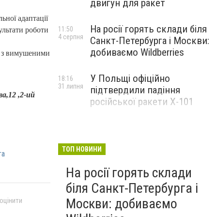
двигун для ракет
ьної адаптації
На росії горять склади біля
11:50
ультати роботи
4 серпня
Санкт-Петербурга і Москви:
добиваємо Wildberries
і з вимушеними
У Польщі офіційно
18:16
31 липня
підтвердили падіння
ва,12 ,2-ий
російської ракети Х-101
ТОП НОВИНИ
га
На росії горять склади
біля Санкт-Петербурга і
Москви: добиваємо
 оцінити