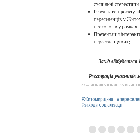
суспільні стереотипи
Результати проекту «
переселенців у Житом
психологів у рамках 
Презентація інтерак
переселенцями»;
Захід відбудеться 
Реєстрація учасників ,к
Якщо ви помітили помилку, виділіть нео
#Житомирщина
#переселе
#заходи соціалізації