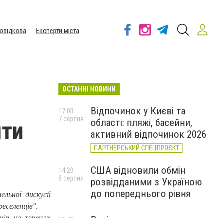
овідкова
Експерти міста
ОСТАННІ НОВИНИ
Відпочинок у Києві та
17:00
7 серпня
області: пляжі, басейни,
ити
активний відпочинок 2026
ПАРТНЕРСЬКИЙ СПЕЦПРОЄКТ
США відновили обмін
14:20
6 серпня
розвідданими з Україною
до попереднього рівня
льної дискусії
еселенців".
ців на теренах