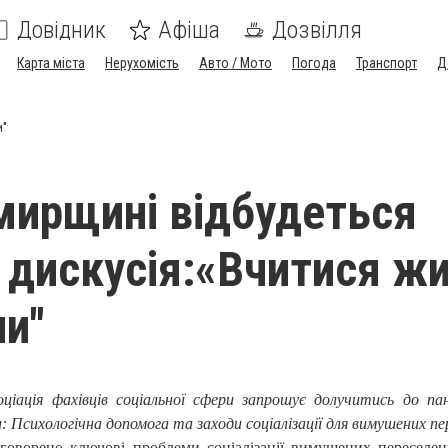
Довідник
Афіша
Дозвілля
Карта міста
Нерухомість
Авто / Мото
Погода
Транспорт
Д
и"
ирщині відбудеться
 дискусія:«Вчитися ж
ни"
іація фахівців соціальної сфери запрошує долучитись до пане
 Психологічна допомога та заходи соціалізації для вимушених пер
бговорено ключові проблеми соціалізації вимушених переселен