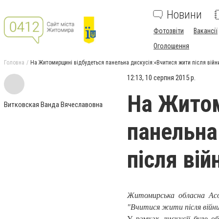
Новини
Фотозвіти
Вакансії
Оголошення
Головна
На Житомирщині відбудеться панельна дискусія:«Вчитися жити після війн
12:13, 10 серпня 2015 р.
На Житом
Витковская Ванда Вячеславовна
панельна
після вій
Житомирська обласна Асоц
"Вчитися жити після війни:
У рамках дискусії буде о