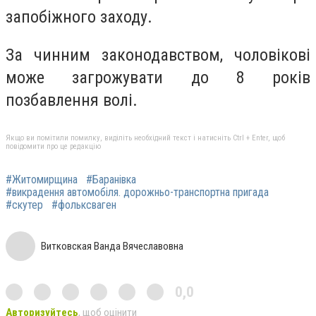
запобіжного заходу.
За чинним законодавством, чоловікові
може загрожувати до 8 років
позбавлення волі.
Якщо ви помітили помилку, виділіть необхідний текст і натисніть Ctrl + Enter, щоб
повідомити про це редакцію
#Житомирщина
#Баранівка
#викрадення автомобіля. дорожньо-транспортна пригада
#скутер
#фольксваген
Витковская Ванда Вячеславовна
0,0
Авторизуйтесь
, щоб оцінити