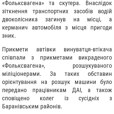
«Фольксвагена» та скутера. Внаслідок
зіткнення транспортних засобів водій
двоколісника загинув на місці, а
керманич автомобіля з місця пригоди
зник.
Прикмети автівки винуватця-втікача
співпали з прикметами викраденого
«Фольксвагена», розшукуваного
міліціонерами. За таких обставин
орієнтування на розшук машини було
передано працівникам ДАІ, а також
сповіщено колег із сусідніх з
Баранівським районів.