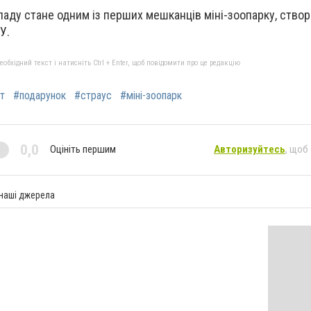
ладу стане одним із перших мешканців міні-зоопарку, ство
У.
бхідний текст і натисніть Ctrl + Enter, щоб повідомити про це редакцію
т
#подарунок
#страус
#міні-зоопарк
0,0
Оцініть першим
Авторизуйтесь
, щоб
 наші джерела