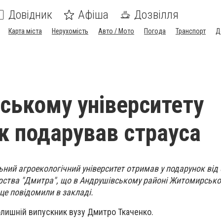
Довідник
Афіша
Дозвілля
Карта міста
Нерухомість
Авто / Мото
Погода
Транспорт
Д
ькому університету
к подарував страуса
ний агроекологічний університет отримав у подарунок від
рства "Дмитра", що в Андрушівському районі Житомирської
 це повідомили в закладі.
олишній випускник вузу Дмитро Ткаченко.