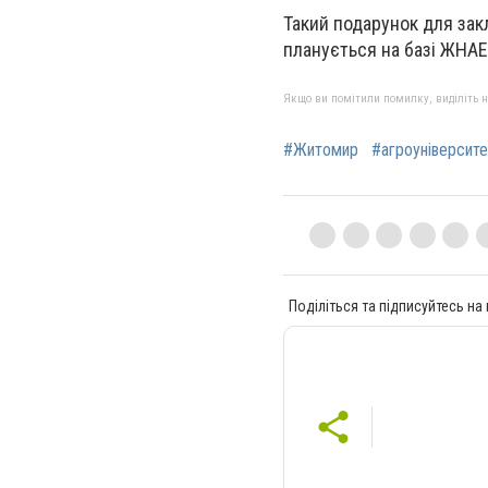
Такий подарунок для зак
планується на базі ЖНАЕ
Якщо ви помітили помилку, виділіть нео
#Житомир
#агроуніверсите
Поділіться та підписуйтесь на