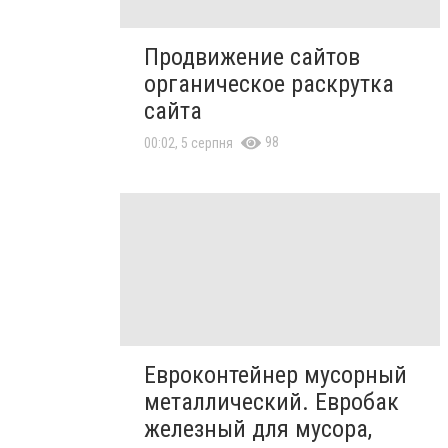
Продвижение сайтов
органическое раскрутка
сайта
98
00:02, 5 серпня
Евроконтейнер мусорный
металлический. Евробак
железный для мусора,