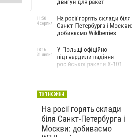
двигун для ракет
На росії горять склади біля
11:50
4 серпня
Санкт-Петербурга і Москви:
добиваємо Wildberries
У Польщі офіційно
18:16
31 липня
підтвердили падіння
російської ракети Х-101
ТОП НОВИНИ
На росії горять склади
біля Санкт-Петербурга і
Москви: добиваємо