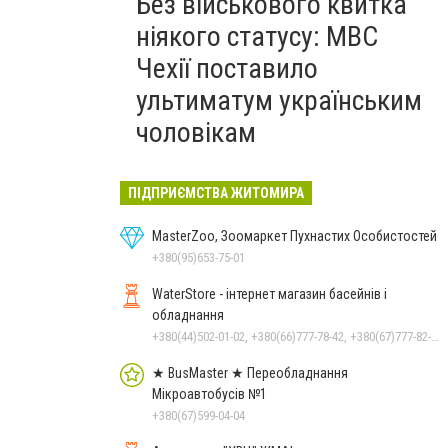
Без військового квитка
ніякого статусу: МВС
Чехії поставило
ультиматум українським
чоловікам
ПІДПРИЄМСТВА ЖИТОМИРА
MasterZoo, Зоомаркет Пухнастих Особистостей
+380(95)653-75-01
WaterStore - інтернет магазин басейнів і
обладнання
+380(44)502-01-02, +380(66)777-78-42, +380(67)777-82-19, +380(67)890-80-80, +380(73)890-80-80, +380(44)502-01-03
★ BusMaster ★ Переобладнання
Мікроавтобусів №1
+380(67)599-04-04