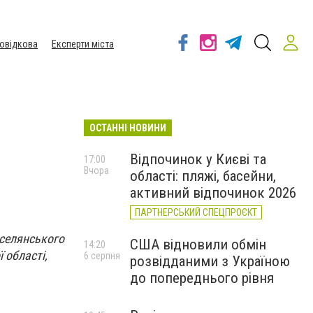
овідкова
Експерти міста
ОСТАННІ НОВИНИ
Відпочинок у Києві та
17:00
Вчора
області: пляжі, басейни,
активний відпочинок 2026
ПАРТНЕРСЬКИЙ СПЕЦПРОЄКТ
 селянського
США відновили обмін
14:20
 області,
6 серпня
розвідданими з Україною
до попереднього рівня