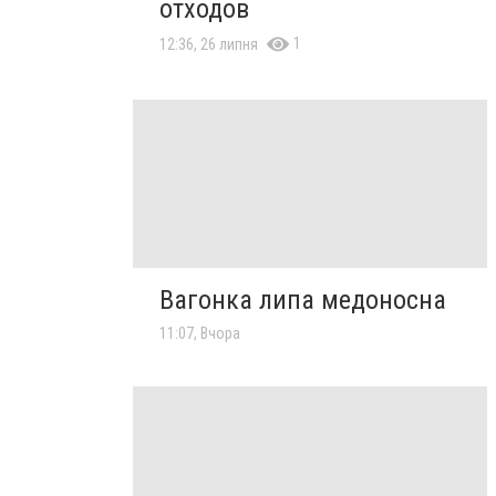
отходов
1
12:36, 26 липня
Вагонка липа медоносна
11:07, Вчора