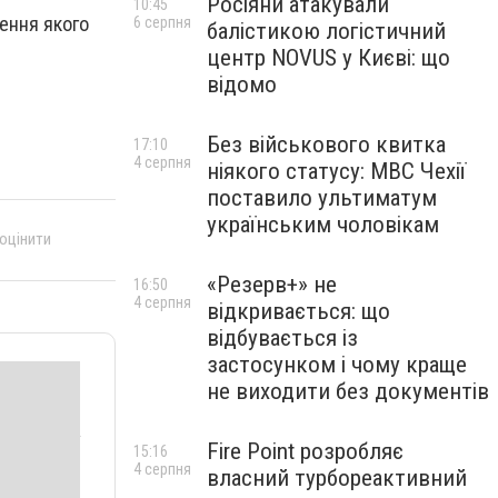
Росіяни атакували
10:45
рення якого
6 серпня
балістикою логістичний
центр NOVUS у Києві: що
відомо
Без військового квитка
17:10
4 серпня
ніякого статусу: МВС Чехії
поставило ультиматум
українським чоловікам
 оцінити
«Резерв+» не
16:50
4 серпня
відкривається: що
відбувається із
застосунком і чому краще
не виходити без документів
Fire Point розробляє
15:16
4 серпня
власний турбореактивний