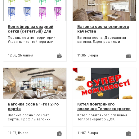
Контейнер из сварной
Вагонка сосна отличного
сетки (сетчатый) для
качества
пластиковой Пэт бутылки.
Поставляем по территории
Вагонка сосна. Деревянная
Украины - контейнера или
вагонка: Европрофиль и
евроконтейнера для
Бесшовная (двухстороння).
раздельного сбора,
Вагонка сосна отлично...
сортировки,...
12:36,
26 липня
11:06,
Вчора
Вагонка сосна 1-го і 2-го
Котел повітряного
сортів
опалення Теплогенератор
ДОК
Вагонка сосна 1-го і 2-го
Котел повітряного опалення
сортів. Профіль вагонки:
Теплогенератор ДОК
Європрофіль та Безшовна.
(Виробник Котли БРІК)
Цілісна, не клеєна -...
Модельний ряд від 50
кіловат...
11:07,
Вчора
11:07,
Вчора