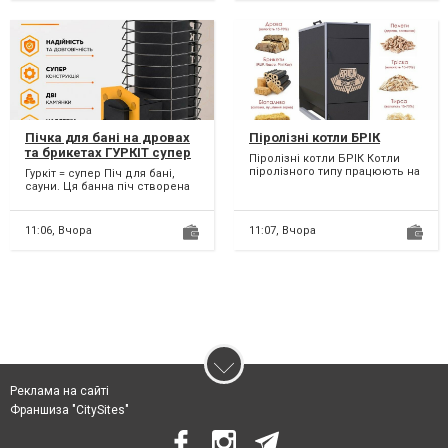
Пічка для бані на дровах
Піролізні котли БРІК
та брикетах ГУРКІТ супер
Піролізні котли БРІК Котли
піч
піролізного типу працюють на
Гуркіт = супер Піч для бані,
різних видах палива: * Дрова,
сауни. Ця банна піч створена
брикети * п...
для тих, хто цінує справжню
баню. Т...
11:06,
Вчора
11:07,
Вчора
Реклама на сайті
Франшиза "CitySites"