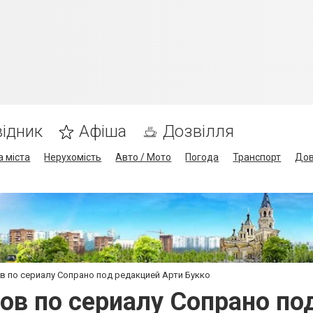
ідник
Афіша
Дозвілля
а міста
Нерухомість
Авто / Мото
Погода
Транспорт
Дов
в по сериалу Сопрано под редакцией Арти Букко
ов по сериалу Сопрано по