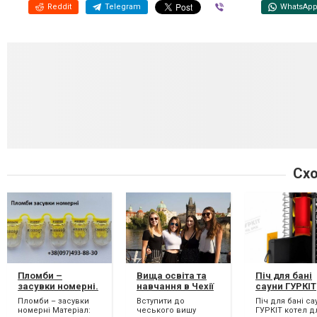
Reddit
Telegram
Viber
WhatsAp
Схо
Пломби –
Вища освіта та
Піч для бані
засувки номерні.
навчання в Чехії
сауни ГУРКІТ
Пломби затяжки
котел для ба
Пломби – засувки
Вступити до
Піч для бані са
номерні.
номерні Матеріал:
чеського вишу
ГУРКІТ котел д