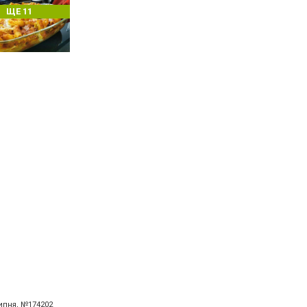
ЩЕ 11
липня, №174202