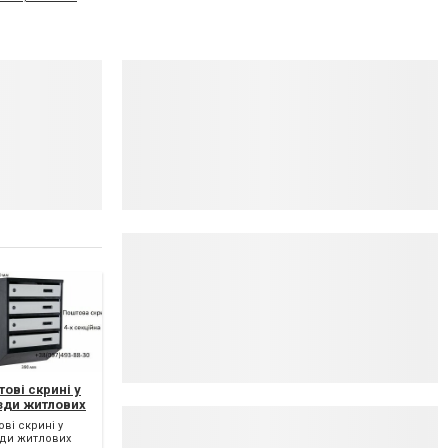
ові скрині у
їзди житлових
нків
ві скрині у
зди житлових