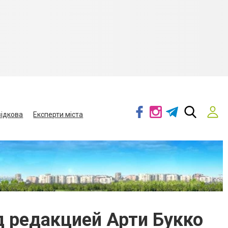
ідкова
Експерти міста
д редакцией Арти Букко