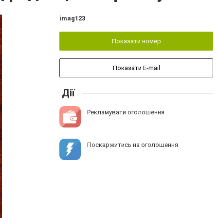
imag123
Показати номер
Показати E-mail
Дії
Рекламувати оголошення
Поскаржитись на оголошення