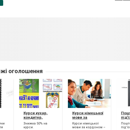
p
жі оголошення
Курси кухар,
Курси німецької
Пошт
кондитер,
мови за
під’
ні
сушист, піццеолі,
кордоном
буди
уни
Знижка 50% на
Курси німецької
Пошто
баріст, бармен,
ля
курси.
мови за кордоном –
під’ї