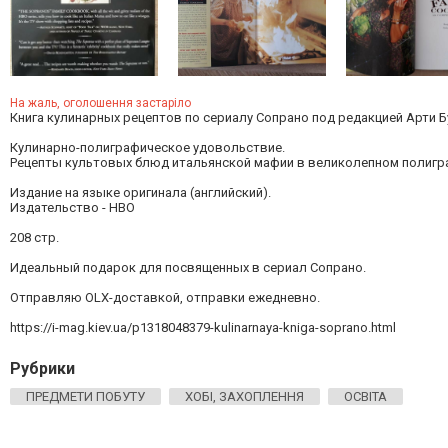
На жаль, оголошення застаріло
Книга кулинарных рецептов по сериалу Сопрано под редакцией Арти Б
Кулинарно-полиграфическое удовольствие.
Рецепты культовых блюд итальянской мафии в великолепном полиг
Издание на языке оригинала (английский).
Издательство - HBO
208 стр.
Идеальный подарок для посвященных в сериал Сопрано.
Отправляю OLX-доставкой, отправки ежедневно.
https://i-mag.kiev.ua/p1318048379-kulinarnaya-kniga-soprano.html
Рубрики
ПРЕДМЕТИ ПОБУТУ
ХОБІ, ЗАХОПЛЕННЯ
ОСВІТА