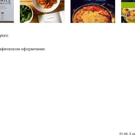
укко.
рафическом оформлении.
01:44, 5 