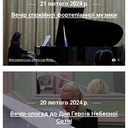
21 лютого 2024 р.
Вечір спокійної фортепіанної музики
6
Житомирська обласна філа...
20 лютого 2024 р.
Вечір-спогад до Дня Героїв Небесної
Сотні