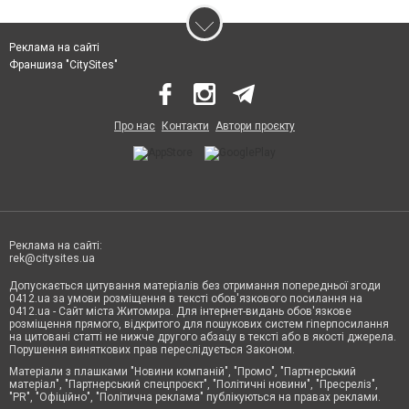
Реклама на сайті
Франшиза "CitySites"
Про нас
Контакти
Автори проєкту
Реклама на сайті:
rek@citysites.ua
Допускається цитування матеріалів без отримання попередньої згоди
0412.ua за умови розміщення в тексті обов'язкового посилання на
0412.ua - Сайт міста Житомира. Для інтернет-видань обов'язкове
розміщення прямого, відкритого для пошукових систем гіперпосилання
на цитовані статті не нижче другого абзацу в тексті або в якості джерела.
Порушення виняткових прав переслідується Законом.
Матеріали з плашками "Новини компаній", "Промо", "Партнерський
матеріал", "Партнерський спецпроєкт", "Політичні новини", "Пресреліз",
"PR", "Офіційно", "Політична реклама" публікуються на правах реклами.