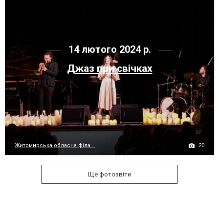
14 лютого 2024 р.
Джаз при свічках
20
Житомирська обласна філа...
Ще фотозвіти