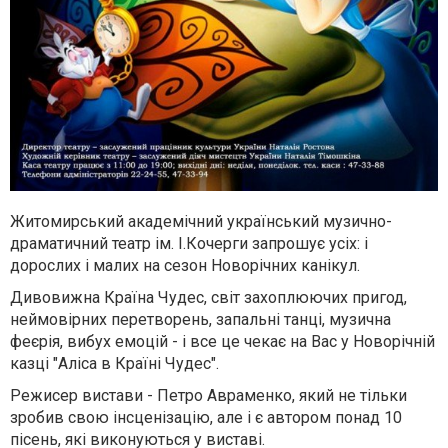
Житомирський академічний український музично-
драматичний театр ім. І.Кочерги запрошує усіх: і
дорослих і малих на сезон Новорічних канікул.
Дивовижна Країна Чудес, світ захоплюючих пригод,
неймовірних перетворень, запальні танці, музична
феєрія, вибух емоцій - і все це чекає на Вас у Новорічній
казці "Аліса в Країні Чудес".
Режисер вистави - Петро Авраменко, який не тільки
зробив свою інсценізацію, але і є автором понад 10
пісень, які виконуються у виставі.