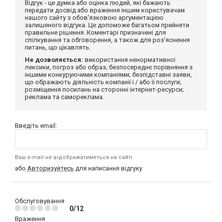
Відгук - це думка або оцінка людей, які бажають
передати досвід або враження іншим користувачам
нашого сайту з обов'язковою аргументацією
залишеного відгука. Це допоможе багатьом прийняти
правильне рішення. Коментарі призначені для
спілкування та обговорення, а також для роз'яснення
питань, що цікавлять.
Не дозволяється:
використання ненормативної
лексики, погроз або образ; безпосереднє порівняння з
іншими конкуруючими компаніями; безпідставні заяви,
що ображають діяльність компанії і / або її послуги;
розміщення посилань на сторонні інтернет-ресурси;
реклама та самореклама.
Введіть email:
Ваш e-mail не відображатиметься на сайті
або
Авторизуйтесь
для написання відгуку
Обслуговування
0/12
Враження