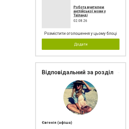
Робота вчителем
англійської мови у
Таїланді
02.08.26
Розмістити оголошення у цьому блоці
Додати
Відповідальний за розділ
Євгенія (афіша)