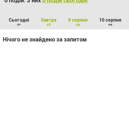
0 подій. З них
0 подій сьогодні
Сьогодні
Завтра
9 серпня
10 серпня
пт
сб
нд
пн
Нічого не знайдено за запитом