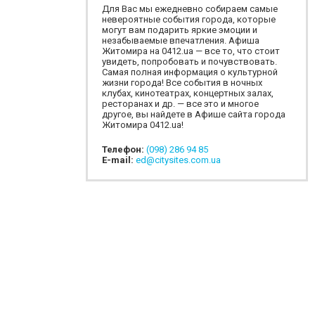
Для Вас мы ежедневно собираем самые
невероятные события города, которые
могут вам подарить яркие эмоции и
незабываемые впечатления. Афиша
Житомира на 0412.ua — все то, что стоит
увидеть, попробовать и почувствовать.
Самая полная информация о культурной
жизни города! Все события в ночных
клубах, кинотеатрах, концертных залах,
ресторанах и др. — все это и многое
другое, вы найдете в Афише сайта города
Житомира 0412.ua!
Телефон:
(098) 286 94 85
E-mail:
ed@citysites.com.ua