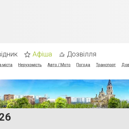
ідник
Афіша
Дозвілля
а міста
Нерухомість
Авто / Мото
Погода
Транспорт
Дов
26