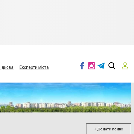
ідкова
Експерти міста
+ Додати подію