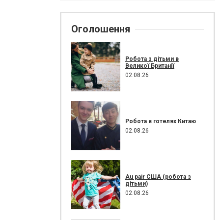
Оголошення
Робота з дітьми в
Великої Британії
02.08.26
Робота в готелях Китаю
02.08.26
Au pair США (робота з
дітьми)
02.08.26