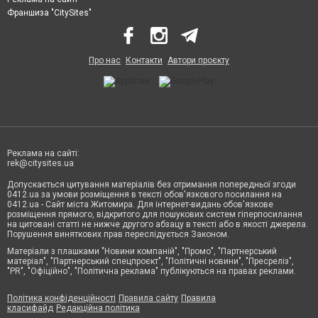
Франшиза "CitySites"
Про нас
Контакти
Автори проєкту
Реклама на сайті:
rek@citysites.ua
Допускається цитування матеріалів без отримання попередньої згоди
0412.ua за умови розміщення в тексті обов'язкового посилання на
0412.ua - Сайт міста Житомира. Для інтернет-видань обов'язкове
розміщення прямого, відкритого для пошукових систем гіперпосилання
на цитовані статті не нижче другого абзацу в тексті або в якості джерела.
Порушення виняткових прав переслідується Законом.
Матеріали з плашками "Новини компаній", "Промо", "Партнерський
матеріал", "Партнерський спецпроєкт", "Політичні новини", "Пресреліз",
"PR", "Офіційно", "Політична реклама" публікуються на правах реклами.
Політика конфіденційності
Правила сайту
Правила
класифайд
Редакційна політика