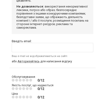
цікавлять.
Не дозволяється:
використання ненормативної
лексики, погроз або образ; безпосереднє
порівняння з іншими конкуруючими компаніями;
безпідставні заяви, що ображають діяльність
компанії і / або її послуги; розміщення посилань на
сторонні інтернет-ресурси; реклама та
самореклама.
Введіть email:
Ваш e-mail не відображатиметься на сайті
або
Авторизуйтесь
для написання відгуку
Обслуговування
0/12
Якість послуг, що надаються
0/12
Ціна
0/12