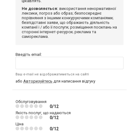
цікавлять.
Не дозволяється:
використання ненормативної
лексики, погроз або образ; безпосереднє
порівняння з іншими конкуруючими компаніями;
безпідставні заяви, що ображають діяльність
компанії і / або її послуги; розміщення посилань на
сторонні інтернет-ресурси; реклама та
самореклама.
Введіть email:
Ваш e-mail не відображатиметься на сайті
або
Авторизуйтесь
для написання відгуку
Обслуговування
0/12
Якість послуг, що надаються
0/12
Ціна
0/12