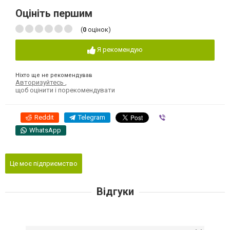
Оцініть першим
(
0
оцінок)
Я рекомендую
Ніхто ще не рекомендував
Авторизуйтесь
,
щоб оцінити і порекомендувати
Reddit
Telegram
Viber
WhatsApp
Це моє підприємство
Відгуки