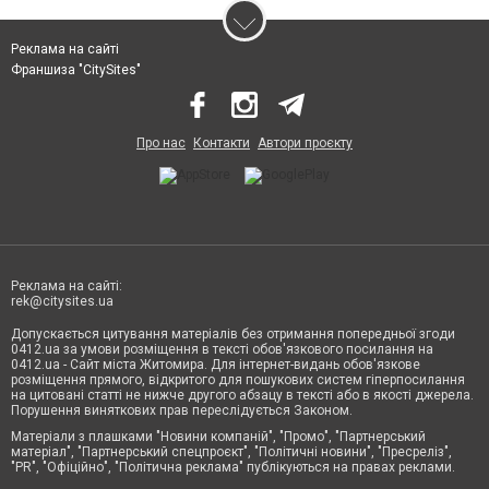
Реклама на сайті
Франшиза "CitySites"
Про нас
Контакти
Автори проєкту
Реклама на сайті:
rek@citysites.ua
Допускається цитування матеріалів без отримання попередньої згоди
0412.ua за умови розміщення в тексті обов'язкового посилання на
0412.ua - Сайт міста Житомира. Для інтернет-видань обов'язкове
розміщення прямого, відкритого для пошукових систем гіперпосилання
на цитовані статті не нижче другого абзацу в тексті або в якості джерела.
Порушення виняткових прав переслідується Законом.
Матеріали з плашками "Новини компаній", "Промо", "Партнерський
матеріал", "Партнерський спецпроєкт", "Політичні новини", "Пресреліз",
"PR", "Офіційно", "Політична реклама" публікуються на правах реклами.