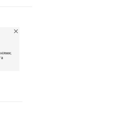
ніями;
та