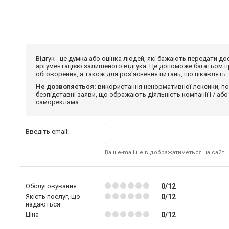
Відгук - це думка або оцінка людей, які бажають передати 
аргументацією залишеного відгука. Це допоможе багатьом пр
обговорення, а також для роз'яснення питань, що цікавлять.
Не дозволяється:
використання ненормативної лексики, по
безпідставні заяви, що ображають діяльність компанії і / або
самореклама.
Введіть email:
Ваш e-mail не відображатиметься на сайті
Обслуговування
0/12
Якість послуг, що
0/12
надаються
Ціна
0/12