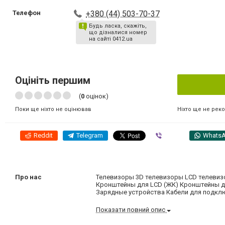
Телефон
+380 (44) 503-70-37
Будь ласка, скажіть,
що дізналися номер
на сайті 0412.ua
Оцініть першим
(
0
оцінок)
Ніхто ще не рек
Поки ще ніхто не оцінював
Reddit
Telegram
Viber
Whats
Про нас
Телевизоры 3D телевизоры LCD телеви
Кронштейны для LCD (ЖК) Кронштейны дл
Зарядные устройства Кабели для подключ
Показати повний опис