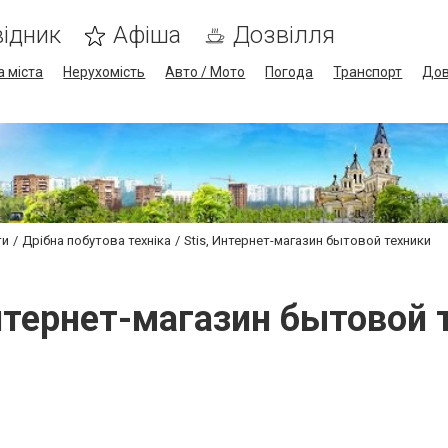
ідник
Афіша
Дозвілля
а міста
Нерухомість
Авто / Мото
Погода
Транспорт
Дов
ти
Дрібна побутова техніка
Stis, Интернет-магазин бытовой техники
Интернет-магазин бытовой 