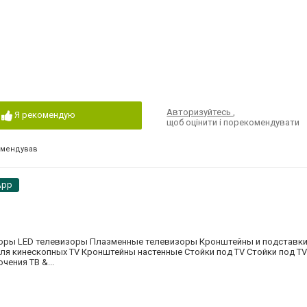
Авторизуйтесь
,
Я рекомендую
щоб оцінити і порекомендувати
омендував
App
зоры LED телевизоры Плазменные телевизоры Кронштейны и подставк
я кинескопных TV Кронштейны настенные Стойки под TV Стойки под T
ения ТВ &...