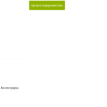
Це моє підприємство
и
V Аксеcсуары