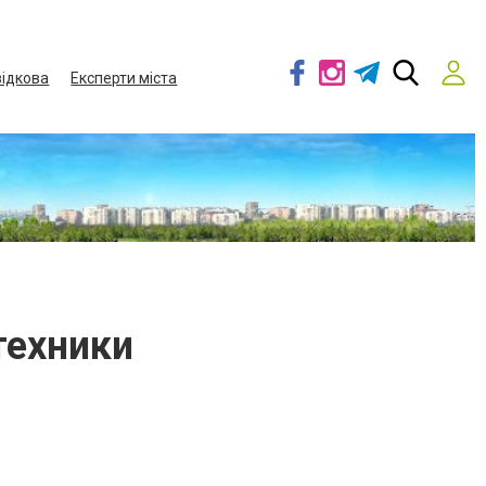
ідкова
Експерти міста
техники