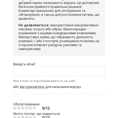
аргументацією залишеного відгука. Це допоможе
багатьом прийняти правильне рішення.
Коментарі призначені для спілкування та
обговорення, а також для роз'яснення питань, що
цікавлять.
Не дозволяється:
використання ненормативної
лексики, погроз або образ; безпосереднє
порівняння з іншими конкуруючими компаніями;
безпідставні заяви, що ображають діяльність
компанії і / або її послуги; розміщення посилань на
сторонні інтернет-ресурси; реклама та
самореклама.
Введіть email:
Ваш e-mail не відображатиметься на сайті
або
Авторизуйтесь
для написання відгуку
Обслуговування
0/12
Якість послуг, що надаються
0/12