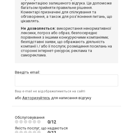
аргументацією залишеного відгука. Це допоможе
багатьом прийняти правильне рішення.
Коментарі призначені для спілкування та
обговорення, а також для роз'яснення питань, що
цікавлять.
Не дозволяється:
використання ненормативної
лексики, погроз або образ; безпосереднє
порівняння з іншими конкуруючими компаніями;
безпідставні заяви, що ображають діяльність
компанії і / або її послуги; розміщення посилань на
сторонні інтернет-ресурси; реклама та
самореклама.
Введіть email:
Ваш e-mail не відображатиметься на сайті
або
Авторизуйтесь
для написання відгуку
Обслуговування
0/12
Якість послуг, що надаються
0/12