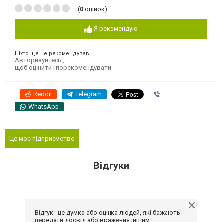
(
0
оцінок)
Я рекомендую
Ніхто ще не рекомендував
Авторизуйтесь
,
щоб оцінити і порекомендувати
Reddit
Telegram
Viber
WhatsApp
Це моє підприємство
Відгуки
Відгук - це думка або оцінка людей, які бажають
передати досвід або враження іншим