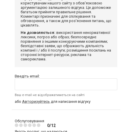
користувачам нашого сайту з обов'язковою
аргументацією залишеного відгука. Це допоможе
багатьом прийняти правильне рішення.
Коментарі призначені для спілкування та
обговорення, а також для роз'яснення питань, що
цікавлять.
Не дозволяється:
використання ненормативної
лексики, погроз або образ; безпосереднє
порівняння з іншими конкуруючими компаніями;
безпідставні заяви, що ображають діяльність
компанії і / або її послуги; розміщення посилань на
сторонні інтернет-ресурси; реклама та
самореклама.
Введіть email:
Ваш e-mail не відображатиметься на сайті
або
Авторизуйтесь
для написання відгуку
Обслуговування
0/12
Якість послуг, що надаються