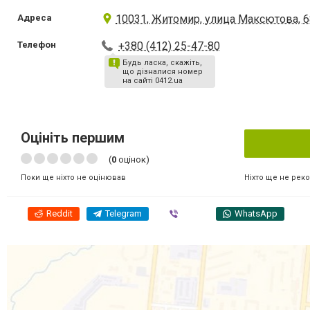
Адреса
10031, Житомир, улица Максютова, 6
Телефон
+380 (412) 25-47-80
Будь ласка, скажіть,
що дізналися номер
на сайті 0412.ua
Оцініть першим
(
0
оцінок)
Ніхто ще не рек
Поки ще ніхто не оцінював
Reddit
Telegram
Viber
WhatsApp