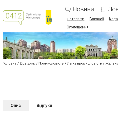
Новини
Дов
Фотозвіти
Вакансії
Карт
Оголошення
Головна
Довідник
Промисловість
Легка промисловість
Желвим
Опис
Відгуки