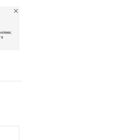
ніями;
та