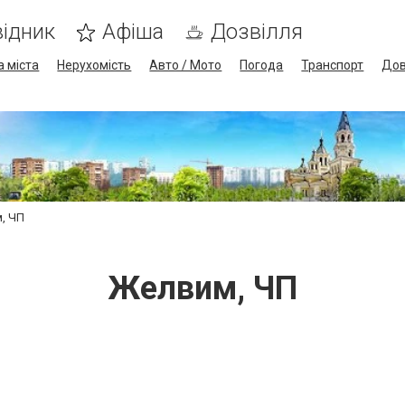
ідник
Афіша
Дозвілля
а міста
Нерухомість
Авто / Мото
Погода
Транспорт
Дов
, ЧП
Желвим, ЧП