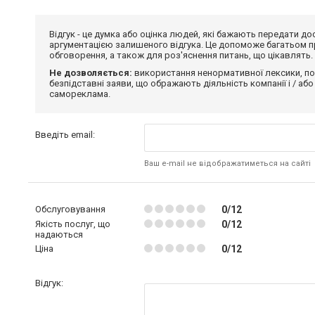
Відгук - це думка або оцінка людей, які бажають передати 
аргументацією залишеного відгука. Це допоможе багатьом пр
обговорення, а також для роз'яснення питань, що цікавлять.
Не дозволяється:
використання ненормативної лексики, по
безпідставні заяви, що ображають діяльність компанії і / або
самореклама.
Введіть email:
Ваш e-mail не відображатиметься на сайті
Обслуговування
0/12
Якість послуг, що
0/12
надаються
Ціна
0/12
Відгук: