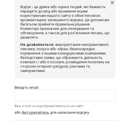
Відгук - це думка або оцінка людей, які бажають
передати досвід або враження іншим
користувачам нашого сайту з обов'язковою
аргументацією залишеного відгука. Це допоможе
багатьом прийняти правильне рішення.
Коментарі призначені для спілкування та
обговорення, а також для роз'яснення питань, що
цікавлять.
Не дозволяється:
використання ненормативної
лексики, погроз або образ; безпосереднє
порівняння з іншими конкуруючими компаніями;
безпідставні заяви, що ображають діяльність
компанії і / або її послуги; розміщення посилань на
сторонні інтернет-ресурси; реклама та
самореклама.
Введіть email:
Ваш e-mail не відображатиметься на сайті
або
Авторизуйтесь
для написання відгуку