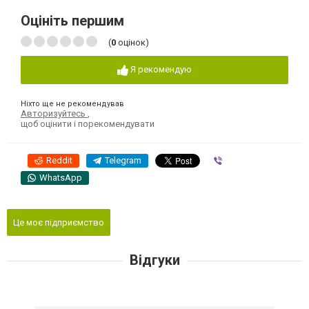
Оцініть першим
(
0
оцінок)
Я рекомендую
Ніхто ще не рекомендував
Авторизуйтесь
,
щоб оцінити і порекомендувати
Reddit
Telegram
Viber
WhatsApp
Це моє підприємство
Відгуки