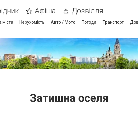
ідник
Афіша
Дозвілля
а міста
Нерухомість
Авто / Мото
Погода
Транспорт
Дов
Затишна оселя