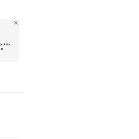
ніями;
та