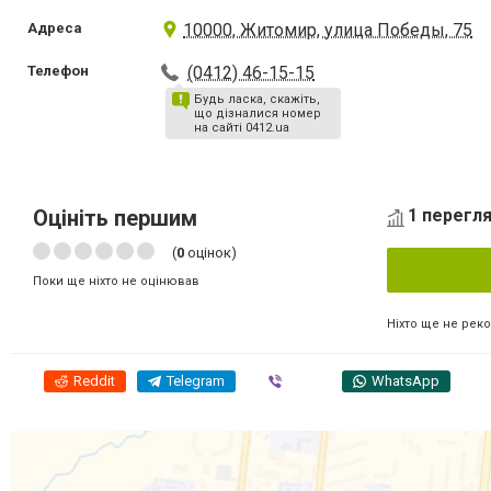
Адреса
10000, Житомир, улица Победы, 75
Телефон
(0412) 46-15-15
Будь ласка, скажіть,
що дізналися номер
на сайті 0412.ua
Оцініть першим
1 перегля
(
0
оцінок)
Поки ще ніхто не оцінював
Ніхто ще не рек
Reddit
Telegram
Viber
WhatsApp