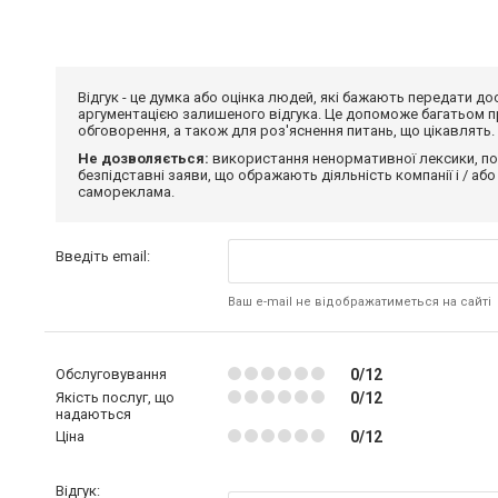
Відгук - це думка або оцінка людей, які бажають передати 
аргументацією залишеного відгука. Це допоможе багатьом пр
обговорення, а також для роз'яснення питань, що цікавлять.
Не дозволяється:
використання ненормативної лексики, по
безпідставні заяви, що ображають діяльність компанії і / або
самореклама.
Введіть email:
Ваш e-mail не відображатиметься на сайті
Обслуговування
0/12
Якість послуг, що
0/12
надаються
Ціна
0/12
Відгук: