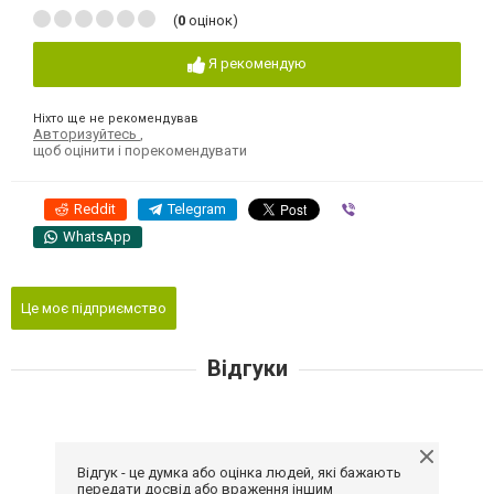
(
0
оцінок)
Я рекомендую
Ніхто ще не рекомендував
Авторизуйтесь
,
щоб оцінити і порекомендувати
Reddit
Telegram
Viber
WhatsApp
Це моє підприємство
Відгуки
Відгук - це думка або оцінка людей, які бажають
передати досвід або враження іншим