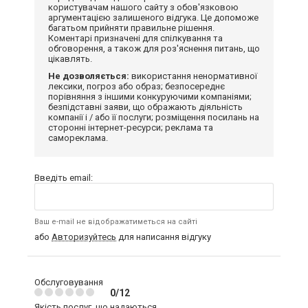
користувачам нашого сайту з обов'язковою
аргументацією залишеного відгука. Це допоможе
багатьом прийняти правильне рішення.
Коментарі призначені для спілкування та
обговорення, а також для роз'яснення питань, що
цікавлять.
Не дозволяється:
використання ненормативної
лексики, погроз або образ; безпосереднє
порівняння з іншими конкуруючими компаніями;
безпідставні заяви, що ображають діяльність
компанії і / або її послуги; розміщення посилань на
сторонні інтернет-ресурси; реклама та
самореклама.
Введіть email:
Ваш e-mail не відображатиметься на сайті
або
Авторизуйтесь
для написання відгуку
Обслуговування
0/12
Якість послуг, що надаються