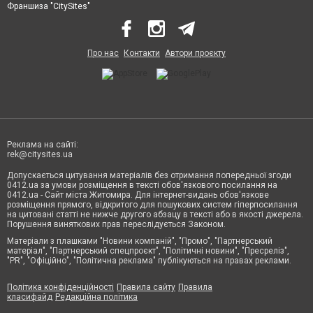
Франшиза "CitySites"
Про нас
Контакти
Автори проєкту
Реклама на сайті:
rek@citysites.ua
Допускається цитування матеріалів без отримання попередньої згоди
0412.ua за умови розміщення в тексті обов'язкового посилання на
0412.ua - Сайт міста Житомира. Для інтернет-видань обов'язкове
розміщення прямого, відкритого для пошукових систем гіперпосилання
на цитовані статті не нижче другого абзацу в тексті або в якості джерела.
Порушення виняткових прав переслідується Законом.
Матеріали з плашками "Новини компаній", "Промо", "Партнерський
матеріал", "Партнерський спецпроєкт", "Політичні новини", "Пресреліз",
"PR", "Офіційно", "Політична реклама" публікуються на правах реклами.
Політика конфіденційності
Правила сайту
Правила
класифайд
Редакційна політика