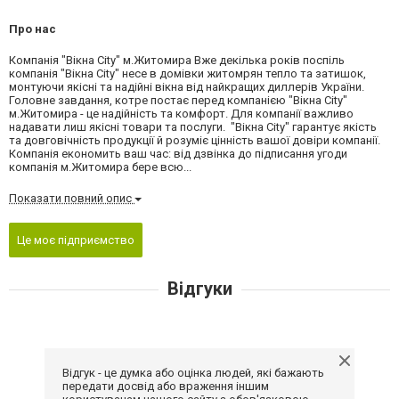
Про нас
Компанія "Вікна City" м.Житомира Вже декілька років поспіль
компанія "Вікна City" несе в домівки житомрян тепло та затишок,
монтуючи якісні та надійні вікна від найкращих диллерів України.
Головне завдання, котре постає перед компанією "Вікна City"
м.Житомира - це надійність та комфорт. Для компанії важливо
надавати лиш якісні товари та послуги. "Вікна City" гарантує якість
та довговічність продукції й розуміє цінність вашої довіри компанії.
Компанія економить ваш час: від дзвінка до підписання угоди
компанія м.Житомира бере всю...
Показати повний опис
Це моє підприємство
Відгуки
Відгук - це думка або оцінка людей, які бажають
передати досвід або враження іншим