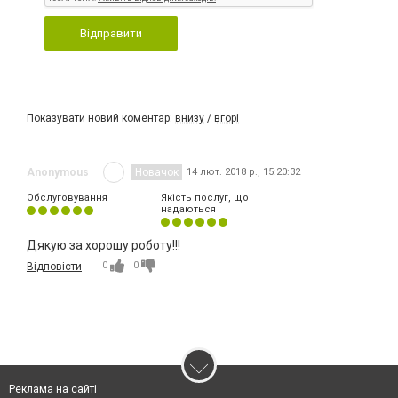
Відправити
Показувати новий коментар:
внизу
/
вгорі
Anonymous
Новачок
14 лют. 2018 р., 15:20:32
Обслуговування
Якість послуг, що
надаються
Дякую за хорошу роботу!!!
0
0
Відповісти
Реклама на сайті