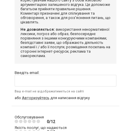
користувачам нашого сайту з обов'язковою
аргументацією залишеного відгука. Це допоможе
багатьом прийняти правильне рішення.
Коментарі призначені для спілкування та
обговорення, а також для роз'яснення питань, що
цікавлять.
Не дозволяється:
використання ненормативної
лексики, погроз або образ; безпосереднє
порівняння з іншими конкуруючими компаніями;
безпідставні заяви, що ображають діяльність
компанії і / або її послуги; розміщення посилань на
сторонні інтернет-ресурси; реклама та
самореклама.
Введіть email:
Ваш e-mail не відображатиметься на сайті
або
Авторизуйтесь
для написання відгуку
Обслуговування
0/12
Якість послуг, що надаються