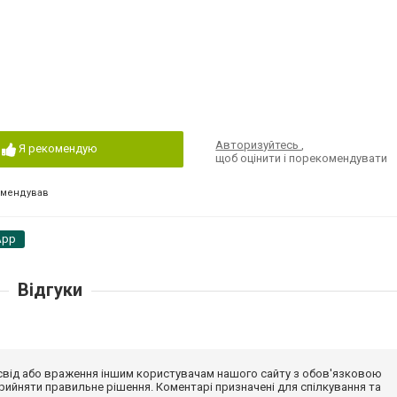
Авторизуйтесь
,
Я рекомендую
щоб оцінити і порекомендувати
омендував
App
Відгуки
досвід або враження іншим користувачам нашого сайту з обов'язковою
ийняти правильне рішення. Коментарі призначені для спілкування та