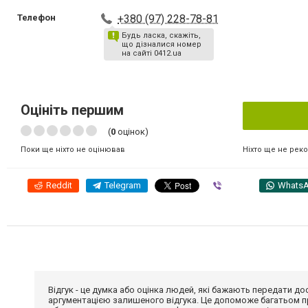
Телефон
+380 (97) 228-78-81
Будь ласка, скажіть,
що дізналися номер
на сайті 0412.ua
Оцініть першим
(
0
оцінок)
Ніхто ще не рек
Поки ще ніхто не оцінював
Reddit
Telegram
Viber
Whats
Відгук - це думка або оцінка людей, які бажають передати 
аргументацією залишеного відгука. Це допоможе багатьом пр