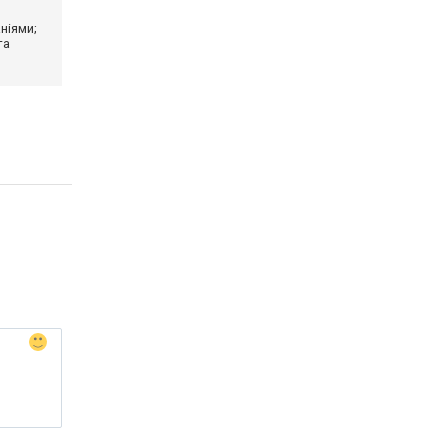
ніями;
та