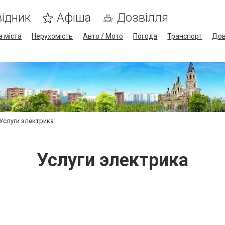
ідник
Афіша
Дозвілля
а міста
Нерухомість
Авто / Мото
Погода
Транспорт
Дов
Услуги электрика
Услуги электрика