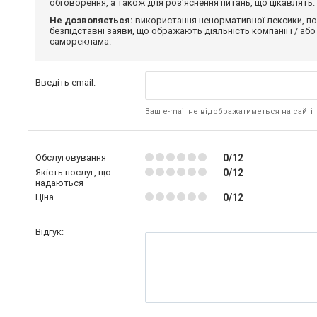
обговорення, а також для роз'яснення питань, що цікавлять.
Не дозволяється:
використання ненормативної лексики, по
безпідставні заяви, що ображають діяльність компанії і / або
самореклама.
Введіть email:
Ваш e-mail не відображатиметься на сайті
Обслуговування
0/12
Якість послуг, що
0/12
надаються
Ціна
0/12
Відгук: