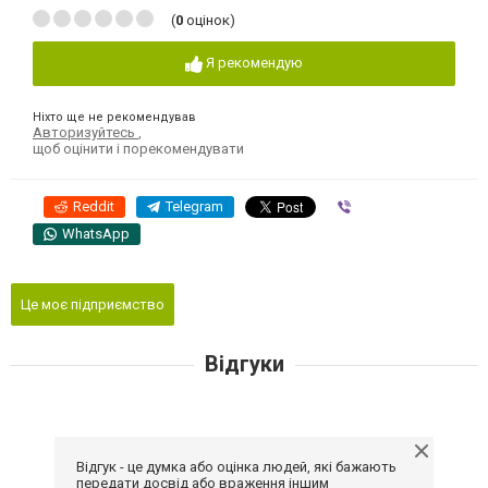
(
0
оцінок)
Я рекомендую
Ніхто ще не рекомендував
Авторизуйтесь
,
щоб оцінити і порекомендувати
Reddit
Telegram
Viber
WhatsApp
Це моє підприємство
Відгуки
Відгук - це думка або оцінка людей, які бажають
передати досвід або враження іншим