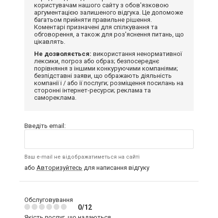
користувачам нашого сайту з обов'язковою
аргументацією залишеного відгука. Це допоможе
багатьом прийняти правильне рішення.
Коментарі призначені для спілкування та
обговорення, а також для роз'яснення питань, що
цікавлять.
Не дозволяється:
використання ненормативної
лексики, погроз або образ; безпосереднє
порівняння з іншими конкуруючими компаніями;
безпідставні заяви, що ображають діяльність
компанії і / або її послуги; розміщення посилань на
сторонні інтернет-ресурси; реклама та
самореклама.
Введіть email:
Ваш e-mail не відображатиметься на сайті
або
Авторизуйтесь
для написання відгуку
Обслуговування
0/12
Якість послуг, що надаються