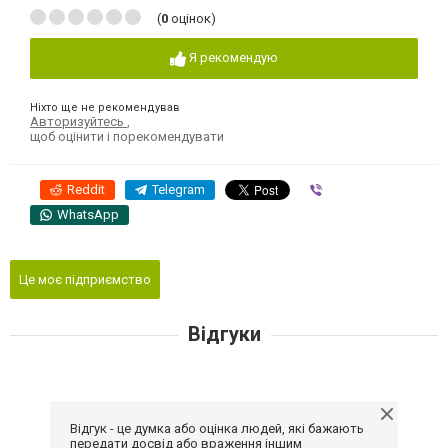
(
0
оцінок)
Я рекомендую
Ніхто ще не рекомендував
Авторизуйтесь
,
щоб оцінити і порекомендувати
Reddit
Telegram
Viber
WhatsApp
Це моє підприємство
Відгуки
Відгук - це думка або оцінка людей, які бажають
передати досвід або враження іншим