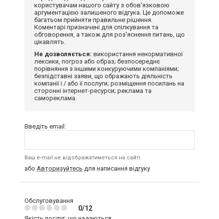
користувачам нашого сайту з обов'язковою
аргументацією залишеного відгука. Це допоможе
багатьом прийняти правильне рішення.
Коментарі призначені для спілкування та
обговорення, а також для роз'яснення питань, що
цікавлять.
Не дозволяється:
використання ненормативної
лексики, погроз або образ; безпосереднє
порівняння з іншими конкуруючими компаніями;
безпідставні заяви, що ображають діяльність
компанії і / або її послуги; розміщення посилань на
сторонні інтернет-ресурси; реклама та
самореклама.
Введіть email:
Ваш e-mail не відображатиметься на сайті
або
Авторизуйтесь
для написання відгуку
Обслуговування
0/12
Якість послуг, що надаються