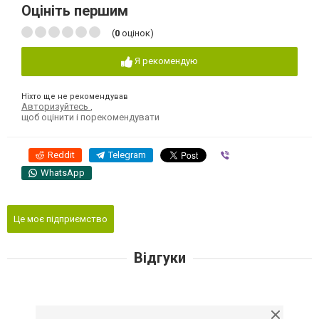
Оцініть першим
(
0
оцінок)
Я рекомендую
Ніхто ще не рекомендував
Авторизуйтесь
,
щоб оцінити і порекомендувати
Reddit
Telegram
Viber
WhatsApp
Це моє підприємство
Відгуки