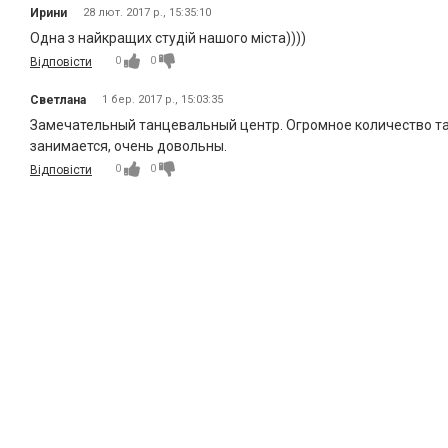
Ирини
28 лют. 2017 р., 15:35:10
Одна з найкращих студій нашого міста))))
0
0
Відповісти
Светлана
1 бер. 2017 р., 15:03:35
Замечательный танцевальный центр. Огромное количество та
занимается, очень довольны.
0
0
Відповісти