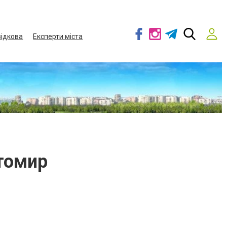
ідкова
Експерти міста
томир