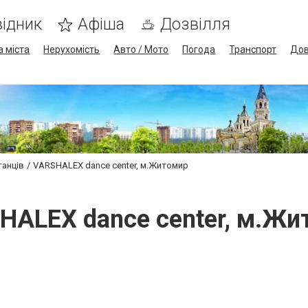
ідник
Афіша
Дозвілля
а міста
Нерухомість
Авто / Мото
Погода
Транспорт
Дов
танців
VARSHALEX dance center, м.Житомир
HALEX dance center, м.Жи