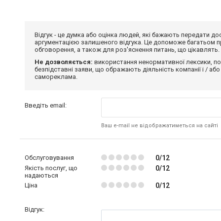
Відгук - це думка або оцінка людей, які бажають передати 
аргументацією залишеного відгука. Це допоможе багатьом пр
обговорення, а також для роз'яснення питань, що цікавлять.
Не дозволяється:
використання ненормативної лексики, по
безпідставні заяви, що ображають діяльність компанії і / або
самореклама.
Введіть email:
Ваш e-mail не відображатиметься на сайті
Обслуговування
0/12
Якість послуг, що
0/12
надаються
Ціна
0/12
Відгук: