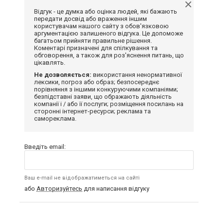
Відгук - це думка або оцінка людей, які бажають
передати досвід або враження іншим
користувачам нашого сайту з обов'язковою
аргументацією залишеного відгука. Це допоможе
багатьом прийняти правильне рішення.
Коментарі призначені для спілкування та
обговорення, а також для роз'яснення питань, що
цікавлять.
Не дозволяється:
використання ненормативної
лексики, погроз або образ; безпосереднє
порівняння з іншими конкуруючими компаніями;
безпідставні заяви, що ображають діяльність
компанії і / або її послуги; розміщення посилань на
сторонні інтернет-ресурси; реклама та
самореклама.
Введіть email:
Ваш e-mail не відображатиметься на сайті
або
Авторизуйтесь
для написання відгуку