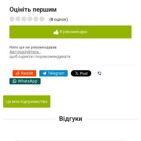
Оцініть першим
(
0
оцінок)
Я рекомендую
Ніхто ще не рекомендував
Авторизуйтесь
,
щоб оцінити і порекомендувати
Reddit
Telegram
Viber
WhatsApp
Це моє підприємство
Відгуки