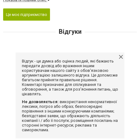
Це моє підприємство
Відгуки
Відгук - це думка або оцінка людей, які бажають
передати досвід або враження іншим
користувачам нашого сайту з обов'язковою
аргументацією залишеного відгука. Це допоможе
багатьом прийняти правильне рішення.
Коментарі призначені для спілкування та
обговорення, а також для роз'яснення питань, що
цікавлять.
Не дозволяється:
використання ненормативної
лексики, погроз або образ; безпосереднє
порівняння з іншими конкуруючими компаніями;
безпідставні заяви, що ображають діяльність
компанії і / або її послуги; розміщення посилань на
сторонні інтернет-ресурси; реклама та
самореклама.