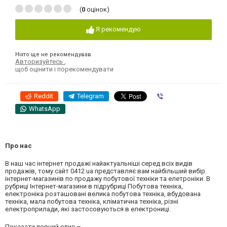
(
0
оцінок)
Я рекомендую
Ніхто ще не рекомендував
Авторизуйтесь
,
щоб оцінити і порекомендувати
Reddit
Telegram
Viber
WhatsApp
Про нас
В наш час інтернет продажі найактуальніші серед всіх видів
продажів, тому сайт 0412.ua представляє вам найбільший вибір
інтернет-магазинів по продажу побутової техніки та елетроніки. В
рубриці Інтернет-магазини в підрубриці Побутова техніка,
електроніка розташовані велика побутова техніка, вбудована
техніка, мала побутова техніка, кліматична техніка, різні
електроприлади, які застосовуються в електрониці.
Показати повний опис