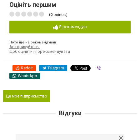
Оцініть першим
(
0
оцінок)
Я рекомендую
Ніхто ще не рекомендував
Авторизуйтесь
,
щоб оцінити і порекомендувати
Reddit
Telegram
Viber
WhatsApp
Це моє підприємство
Відгуки