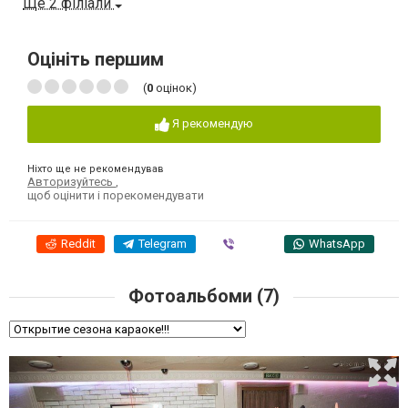
Ще 2 філіали
Оцініть першим
(
0
оцінок)
Я рекомендую
Ніхто ще не рекомендував
Авторизуйтесь
,
щоб оцінити і порекомендувати
Reddit
Telegram
Viber
WhatsApp
Фотоальбоми (7)