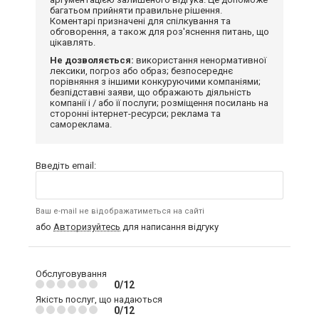
багатьом прийняти правильне рішення.
Коментарі призначені для спілкування та
обговорення, а також для роз'яснення питань, що
цікавлять.
Не дозволяється:
використання ненормативної
лексики, погроз або образ; безпосереднє
порівняння з іншими конкуруючими компаніями;
безпідставні заяви, що ображають діяльність
компанії і / або її послуги; розміщення посилань на
сторонні інтернет-ресурси; реклама та
самореклама.
Введіть email:
Ваш e-mail не відображатиметься на сайті
або
Авторизуйтесь
для написання відгуку
Обслуговування
0/12
Якість послуг, що надаються
0/12