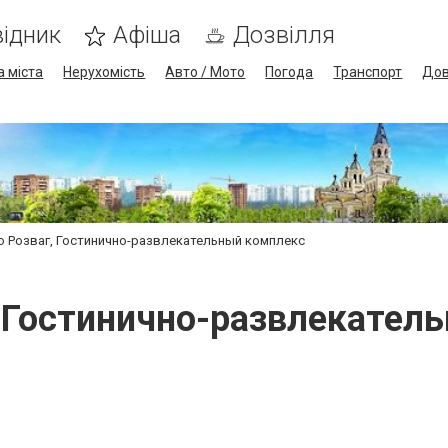
ідник
Афіша
Дозвілля
а міста
Нерухомість
Авто / Мото
Погода
Транспорт
Дов
о Розваг, Гостинично-развлекательный комплекс
, Гостинично-развлекател