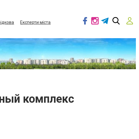
ідкова
Експерти міста
ьный комплекс