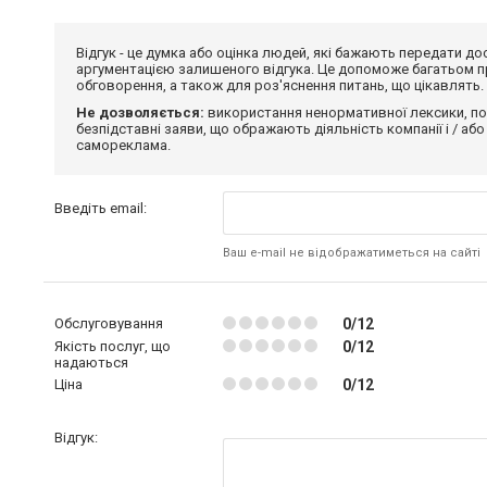
Відгук - це думка або оцінка людей, які бажають передати 
аргументацією залишеного відгука. Це допоможе багатьом пр
обговорення, а також для роз'яснення питань, що цікавлять.
Не дозволяється:
використання ненормативної лексики, по
безпідставні заяви, що ображають діяльність компанії і / або
самореклама.
Введіть email:
Ваш e-mail не відображатиметься на сайті
Обслуговування
0/12
Якість послуг, що
0/12
надаються
Ціна
0/12
Відгук: