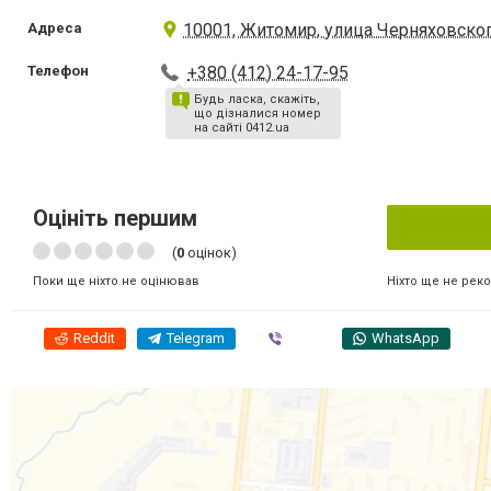
Адреса
10001, Житомир, улица Черняховског
Телефон
+380 (412) 24-17-95
Будь ласка, скажіть,
що дізналися номер
на сайті 0412.ua
Оцініть першим
(
0
оцінок)
Ніхто ще не рек
Поки ще ніхто не оцінював
Reddit
Telegram
Viber
WhatsApp