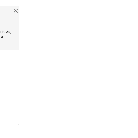
ніями;
та