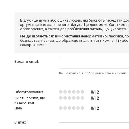
Відгук - це думка або оцінка людей, які бажають передати 
аргументацією залишеного відгука. Це допоможе багатьом пр
обговорення, а також для роз'яснення питань, що цікавлять.
Не дозволяється:
використання ненормативної лексики, по
безпідставні заяви, що ображають діяльність компанії і / або
самореклама.
Введіть email:
Ваш e-mail не відображатиметься на сайті
Обслуговування
0/12
Якість послуг, що
0/12
надаються
Ціна
0/12
Відгук: