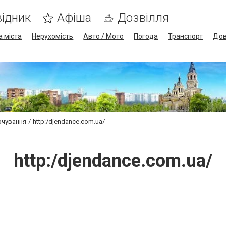
ідник
Афіша
Дозвілля
а міста
Нерухомість
Авто / Мото
Погода
Транспорт
Дов
рчування
http:/djendance.com.ua/
http:/djendance.com.ua/