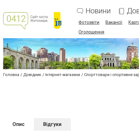
Новини
Дов
Фотозвіти
Вакансії
Карт
Оголошення
Головна
Довідник
Інтернет-магазини
Спорттовари і спортивне ха
Опис
Відгуки