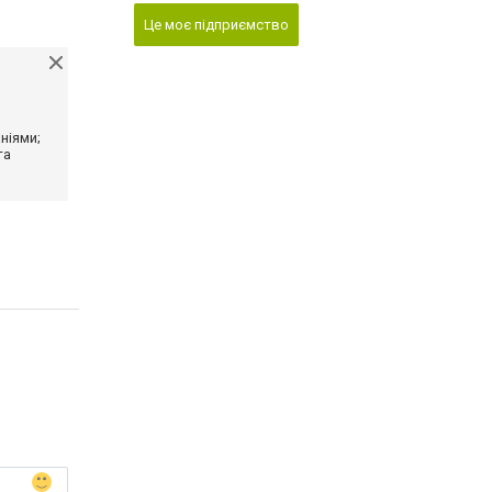
Це моє підприємство
ніями;
та